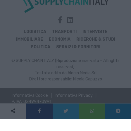
LOGISTICA
TRASPORTI
INTERVISTE
IMMOBILIARE
ECONOMIA
RICERCHE & STUDI
POLITICA
SERVIZI & FORNITORI
© SUPPLY CHAIN ITALY (Riproduzione riservata – All rights
reserved)
Testata edita da Alocin Media Srl
Direttore responsabile: Nicola Capuzzo
Informativa Cookie
Informativa Privacy
P. IVA: 02499470991