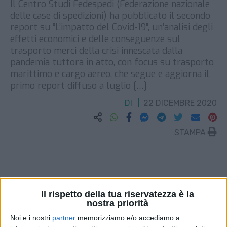
Il Centro Studi Fedespedi (Federazione nazionale
delle case di spedizioni) ha pubblicato il secondo
report su “L’impatto del Covid-19”, un’analisi degli
effetti economici e delle conseguenze sul
trasporto merci della crisi innescata dalla
pandemia tuttora in atto, con focus su trasporto
marittimo e cargo aereo, che segue e aggiorna il
primo report diffuso a luglio […]
DI
22 DICEMBRE 2020
STAMPA
Il rispetto della tua riservatezza è la
nostra priorità
Noi e i nostri
partner
memorizziamo e/o accediamo a