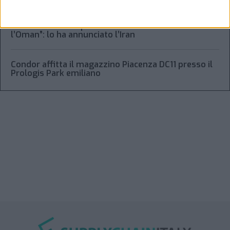
“Accordo trovato per lo Stretto di Hormuz con
l’Oman”: lo ha annunciato l’Iran
Condor affitta il magazzino Piacenza DC11 presso il
Prologis Park emiliano