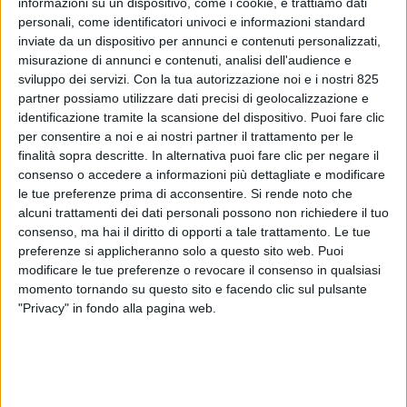
informazioni su un dispositivo, come i cookie, e trattiamo dati
personali, come identificatori univoci e informazioni standard
inviate da un dispositivo per annunci e contenuti personalizzati,
misurazione di annunci e contenuti, analisi dell'audience e
sviluppo dei servizi.
Con la tua autorizzazione noi e i nostri 825
partner possiamo utilizzare dati precisi di geolocalizzazione e
identificazione tramite la scansione del dispositivo. Puoi fare clic
per consentire a noi e ai nostri partner il trattamento per le
finalità sopra descritte. In alternativa puoi fare clic per negare il
consenso o accedere a informazioni più dettagliate e modificare
le tue preferenze prima di acconsentire.
Si rende noto che
alcuni trattamenti dei dati personali possono non richiedere il tuo
consenso, ma hai il diritto di opporti a tale trattamento. Le tue
Il Centro Studi Fedespedi (Federazione nazionale
preferenze si applicheranno solo a questo sito web. Puoi
delle case di spedizioni) ha pubblicato il secondo
modificare le tue preferenze o revocare il consenso in qualsiasi
report su “L’impatto del Covid-19”, un’analisi degli
momento tornando su questo sito e facendo clic sul pulsante
effetti economici e delle conseguenze sul trasporto
"Privacy" in fondo alla pagina web.
merci della crisi innescata dalla pandemia tuttora in
atto, con focus su trasporto marittimo e cargo aereo,
che segue e aggiorna il primo report diffuso a luglio
2020 secondo gli ultimi dati disponibili.