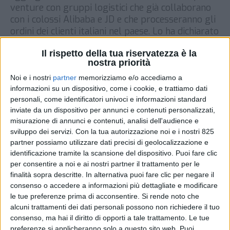
venture con gruppi logistici che già collaborano
con i colossi Alibaba e JD e che processeranno gli
ordini dei clienti italiani nel paese. Lo ha dichiarato
a Repubblica l’ad della società Matteo Del Fante.
Il rispetto della tua riservatezza è la
Al quotidiano il manager ha anche […]
nostra priorità
DI
29 DICEMBRE 2020
Noi e i nostri
partner
memorizziamo e/o accediamo a
informazioni su un dispositivo, come i cookie, e trattiamo dati
personali, come identificatori univoci e informazioni standard
STAMPA
inviate da un dispositivo per annunci e contenuti personalizzati,
misurazione di annunci e contenuti, analisi dell'audience e
sviluppo dei servizi.
Con la tua autorizzazione noi e i nostri 825
partner possiamo utilizzare dati precisi di geolocalizzazione e
identificazione tramite la scansione del dispositivo. Puoi fare clic
per consentire a noi e ai nostri partner il trattamento per le
finalità sopra descritte. In alternativa puoi fare clic per negare il
consenso o accedere a informazioni più dettagliate e modificare
le tue preferenze prima di acconsentire.
Si rende noto che
alcuni trattamenti dei dati personali possono non richiedere il tuo
consenso, ma hai il diritto di opporti a tale trattamento. Le tue
preferenze si applicheranno solo a questo sito web. Puoi