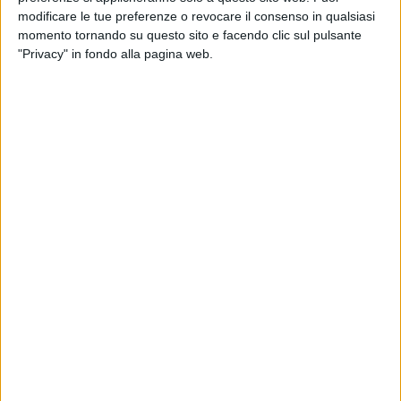
modificare le tue preferenze o revocare il consenso in qualsiasi
momento tornando su questo sito e facendo clic sul pulsante
"Privacy" in fondo alla pagina web.
Poste Italiane aprirà in Cina due grandi aggregatori in
Cina, due strutture fisiche in joint venture con gruppi
logistici che già collaborano con i colossi Alibaba e JD
e che processeranno gli ordini dei clienti italiani nel
paese. Lo ha dichiarato a Repubblica l’ad della società
Matteo Del Fante.
Al quotidiano il manager ha anche parlato
dell’andamento del 2020, segnato per la società dal
fortissimo aumento dell’e-commerce, con 1,5 milioni
di consegne giornaliere rispetto al milione di