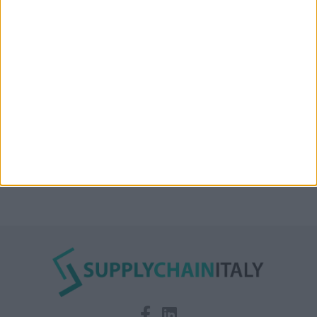
Condor affitta il magazzino Piacenza DC11 presso il
Prologis Park emiliano