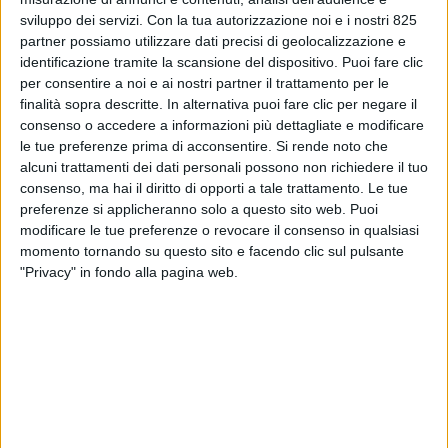
interessano alle imprese private sono riassunti nella
sviluppo dei servizi.
Con la tua autorizzazione noi e i nostri 825
scheda dedicata a “Infrastrutture per una mobilità
partner possiamo utilizzare dati precisi di geolocalizzazione e
identificazione tramite la scansione del dispositivo. Puoi fare clic
sostenibile – Intermodalità e logistica integrata”.
per consentire a noi e ai nostri partner il trattamento per le
finalità sopra descritte. In alternativa puoi fare clic per negare il
consenso o accedere a informazioni più dettagliate e modificare
Nel documento, di cui SHIPPING ITALY è entrata in
le tue preferenze prima di acconsentire.
Si rende noto che
possesso, è possibile per la prima volta capire nel
alcuni trattamenti dei dati personali possono non richiedere il tuo
dettaglio quanti e quali progetti riceveranno risorse
consenso, ma hai il diritto di opporti a tale trattamento. Le tue
pubbliche nei prossimi anni all’interno del piano Next
preferenze si applicheranno solo a questo sito web. Puoi
generation Eu voluto dall’Unione Europea.
modificare le tue preferenze o revocare il consenso in qualsiasi
momento tornando su questo sito e facendo clic sul pulsante
Gli obiettivi intanto sono i seguenti quattro
: 1.
"Privacy" in fondo alla pagina web.
Sviluppo delle infrastrutture intermodali sulla base di
una pianificazione integrata, collegamenti di ultimo
miglio dei porti e navigazione fluviale; 2.
Digitalizzazione della catena logistica e del traffico
aereo; 3. Sostenibilità ambientale ed efficientamento
energetico dei porti (Green ports); 4. Riduzione delle
emissioni connesse all’attività di movimentazione