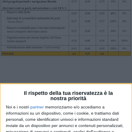
L’ultima versione disponibile del Piano nazionale di
Il rispetto della tua riservatezza è la
ripresa e resilienza (noto ai più come Recovery Fund)
nostra priorità
messo a punto dal Governo italiano ha un capitolo
Noi e i nostri
partner
memorizziamo e/o accediamo a
appositamente dedicato ai progetti nel campo dei
informazioni su un dispositivo, come i cookie, e trattiamo dati
trasporti e della logistica. Alcuni altri stanziamenti
personali, come identificatori univoci e informazioni standard
(soprattutto nel settore delle infrastrutture) sono
inviate da un dispositivo per annunci e contenuti personalizzati,
inseriti in altri capitoli ma il grosso dei progetti che
misurazione di annunci e contenuti, analisi dell'audience e