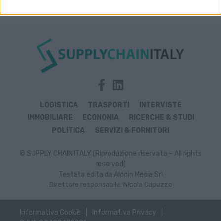
LOGISTICA
TRASPORTI
INTERVISTE
IMMOBILIARE
ECONOMIA
RICERCHE & STUDI
POLITICA
SERVIZI & FORNITORI
© SUPPLY CHAIN ITALY (Riproduzione riservata – All rights
reserved)
Testata edita da Alocin Media Srl
Direttore responsabile: Nicola Capuzzo
Informativa Cookie
Informativa Privacy