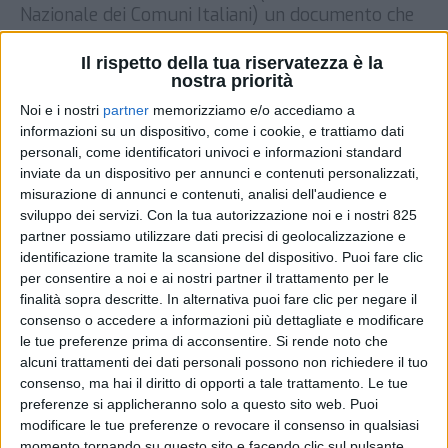
Nazionale dei Comuni Italiani) un documento che
si propone di aiutare a comprendere meglio le
sfide che la logistica urbana pone a decisori
Il rispetto della tua riservatezza è la
nostra priorità
politici (centrali e locali). Il paper nelle intenzioni
degli autori rappresenta “una sorta di
Noi e i nostri
partner
memorizziamo e/o accediamo a
orientamento al tema” con “un […]
informazioni su un dispositivo, come i cookie, e trattiamo dati
personali, come identificatori univoci e informazioni standard
DI
13 GENNAIO 2021
inviate da un dispositivo per annunci e contenuti personalizzati,
misurazione di annunci e contenuti, analisi dell'audience e
sviluppo dei servizi.
Con la tua autorizzazione noi e i nostri 825
STAMPA
partner possiamo utilizzare dati precisi di geolocalizzazione e
identificazione tramite la scansione del dispositivo. Puoi fare clic
per consentire a noi e ai nostri partner il trattamento per le
finalità sopra descritte. In alternativa puoi fare clic per negare il
consenso o accedere a informazioni più dettagliate e modificare
le tue preferenze prima di acconsentire.
Si rende noto che
alcuni trattamenti dei dati personali possono non richiedere il tuo
consenso, ma hai il diritto di opporti a tale trattamento. Le tue
preferenze si applicheranno solo a questo sito web. Puoi
modificare le tue preferenze o revocare il consenso in qualsiasi
momento tornando su questo sito e facendo clic sul pulsante