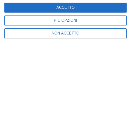
ACCETTO
PIÙ OPZIONI
ISCRIVITI
NON ACCETTO
Dichiaro di aver letto e compreso l'informativa sulla privacy e di
dare il mio consenso alla ricezione di promozioni commerciali ed
informative.
Vedi POLITICA SULLA PRIVACY.
ULTIMI ARTICOLI
Xeneta frena sulla peak season, tariffe in calo per il
trasporto aereo merci
Alessandro Scotti è il nuovo general manager di