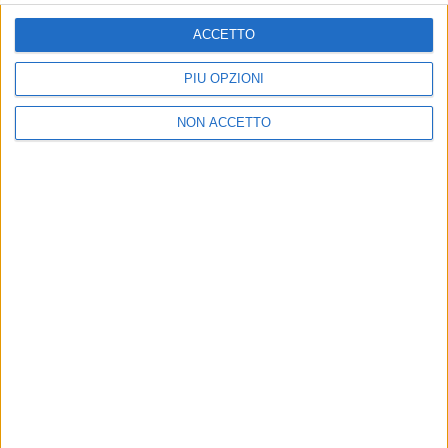
ACCETTO
PIÙ OPZIONI
ISCRIVITI
NON ACCETTO
Dichiaro di aver letto e compreso l'informativa sulla privacy e di
dare il mio consenso alla ricezione di promozioni commerciali ed
informative.
Vedi POLITICA SULLA PRIVACY.
ULTIMI ARTICOLI
Xeneta frena sulla peak season, tariffe in calo per il
trasporto aereo merci