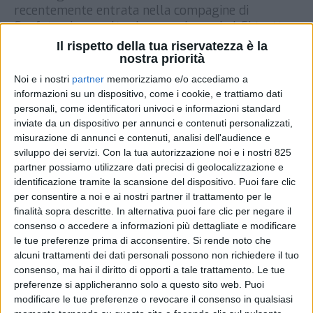
recentemente entrata nella compagine di
Confetra, ha accolto due nuovi membri. Si tratta
di Dante Labs Srl, azienda attiva nella ricerca
Il rispetto della tua riservatezza è la
scientifica nel campo della genomica, e di Phse Srl,
nostra priorità
società italiana tra le più importanti del settore
Noi e i nostri
partner
memorizziamo e/o accediamo a
della gestione logistica di […]
informazioni su un dispositivo, come i cookie, e trattiamo dati
personali, come identificatori univoci e informazioni standard
DI
15 GENNAIO 2021
inviate da un dispositivo per annunci e contenuti personalizzati,
misurazione di annunci e contenuti, analisi dell'audience e
sviluppo dei servizi.
Con la tua autorizzazione noi e i nostri 825
STAMPA
partner possiamo utilizzare dati precisi di geolocalizzazione e
identificazione tramite la scansione del dispositivo. Puoi fare clic
per consentire a noi e ai nostri partner il trattamento per le
finalità sopra descritte. In alternativa puoi fare clic per negare il
consenso o accedere a informazioni più dettagliate e modificare
le tue preferenze prima di acconsentire.
Si rende noto che
alcuni trattamenti dei dati personali possono non richiedere il tuo
consenso, ma hai il diritto di opporti a tale trattamento. Le tue
preferenze si applicheranno solo a questo sito web. Puoi
modificare le tue preferenze o revocare il consenso in qualsiasi