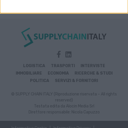
LOGISTICA
TRASPORTI
INTERVISTE
IMMOBILIARE
ECONOMIA
RICERCHE & STUDI
POLITICA
SERVIZI & FORNITORI
© SUPPLY CHAIN ITALY (Riproduzione riservata – All rights
reserved)
Testata edita da Alocin Media Srl
Direttore responsabile: Nicola Capuzzo