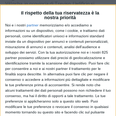
Villorba, in provincia di Treviso. L’edificio si
estenderà su 4.120 metri quadrati e ospiterà
Il rispetto della tua riservatezza è la
anche un’area dedicata a uffici. A occuparsi della
nostra priorità
realizzazione della struttura è Logiman, società
Noi e i nostri
partner
memorizziamo e/o accediamo a
guidata da Luigi Brega che si occupa di
informazioni su un dispositivo, come i cookie, e trattiamo dati
progettazione e […]
personali, come identificatori univoci e informazioni standard
inviate da un dispositivo per annunci e contenuti personalizzati,
DI
15 GENNAIO 2021
misurazione di annunci e contenuti, analisi dell'audience e
sviluppo dei servizi.
Con la tua autorizzazione noi e i nostri 825
STAMPA
partner possiamo utilizzare dati precisi di geolocalizzazione e
identificazione tramite la scansione del dispositivo. Puoi fare clic
per consentire a noi e ai nostri partner il trattamento per le
finalità sopra descritte. In alternativa puoi fare clic per negare il
consenso o accedere a informazioni più dettagliate e modificare
le tue preferenze prima di acconsentire.
Si rende noto che
alcuni trattamenti dei dati personali possono non richiedere il tuo
consenso, ma hai il diritto di opporti a tale trattamento. Le tue
preferenze si applicheranno solo a questo sito web. Puoi
modificare le tue preferenze o revocare il consenso in qualsiasi
momento tornando su questo sito e facendo clic sul pulsante