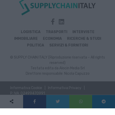
LOGISTICA
TRASPORTI
INTERVISTE
IMMOBILIARE
ECONOMIA
RICERCHE & STUDI
POLITICA
SERVIZI & FORNITORI
© SUPPLY CHAIN ITALY (Riproduzione riservata – All rights
reserved)
Testata edita da Alocin Media Srl
Direttore responsabile: Nicola Capuzzo
Informativa Cookie
Informativa Privacy
P. IVA: 02499470991