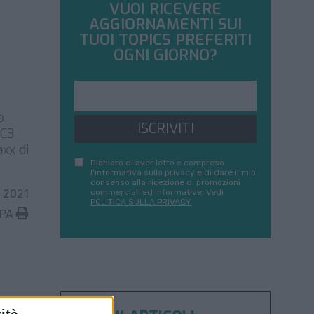
VUOI RICEVERE
AGGIORNAMENTI SUI
TUOI TOPICS PREFERITI
OGNI GIORNO?
o
ISCRIVITI
DC3
axx di
Dichiaro di aver letto e compreso
l'informativa sulla privacy e di dare il mio
consenso alla ricezione di promozioni
 2021
commerciali ed informative.
Vedi
POLITICA SULLA PRIVACY.
MPA