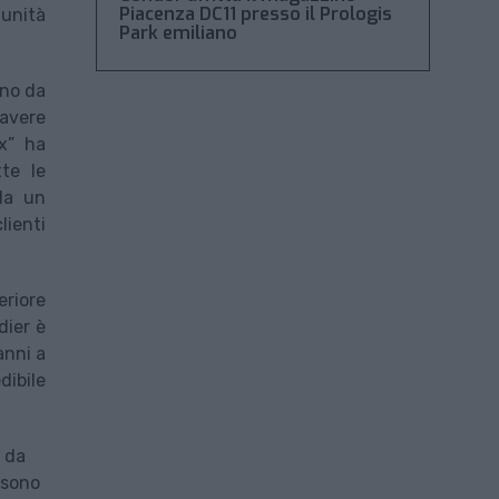
Piacenza DC11 presso il Prologis
 unità
Park emiliano
ano da
 avere
xx” ha
tte le
da un
lienti
eriore
dier è
anni a
dibile
 da
 sono