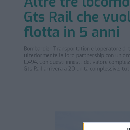
Altre tre locom
Gts Rail che vuo
flotta in 5 anni
Bombardier Transportation e l’operatore di t
ulteriormente la loro partnership con un o
E.494. Con questi innesti, del valore complessi
Gts Rail arriverà a 20 unità complessive, tu