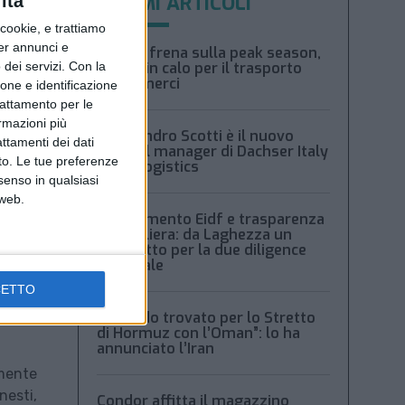
ULTIMI ARTICOLI
ità
ookie, e trattiamo
per annunci e
Xeneta frena sulla peak season,
dei servizi.
Con la
tariffe in calo per il trasporto
aereo merci
ione e identificazione
trattamento per le
ormazioni più
Alessandro Scotti è il nuovo
attamenti dei dati
general manager di Dachser Italy
nto. Le tue preferenze
Food Logistics
senso in qualsiasi
 web.
Regolamento Eidf e trasparenza
della filiera: da Laghezza un
pacchetto per la due diligence
aziendale
CETTO
“Accordo trovato per lo Stretto
di Hormuz con l’Oman”: lo ha
annunciato l’Iran
rmente
nesti,
Condor affitta il magazzino