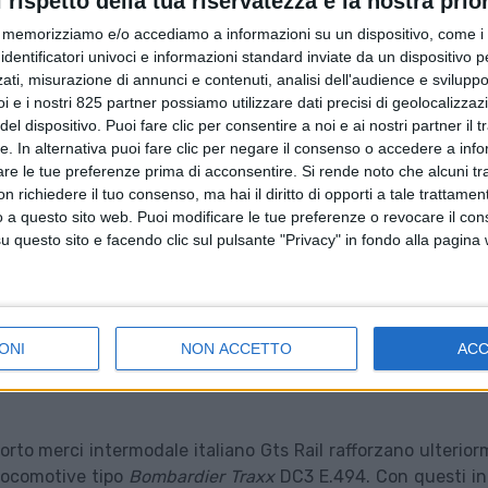
l rispetto della tua riservatezza è la nostra prior
memorizziamo e/o accediamo a informazioni su un dispositivo, come i c
identificatori univoci e informazioni standard inviate da un dispositivo 
ati, misurazione di annunci e contenuti, analisi dell'audience e sviluppo 
i e i nostri 825 partner possiamo utilizzare dati precisi di geolocalizzaz
el dispositivo. Puoi fare clic per consentire a noi e ai nostri partner il 
tte. In alternativa puoi fare clic per negare il consenso o accedere a inf
are le tue preferenze prima di acconsentire.
Si rende noto che alcuni tr
 richiedere il tuo consenso, ma hai il diritto di opporti a tale trattame
o a questo sito web. Puoi modificare le tue preferenze o revocare il con
questo sito e facendo clic sul pulsante "Privacy" in fondo alla pagina
ONI
NON ACCETTO
AC
orto merci intermodale italiano Gts Rail rafforzano ulterio
 locomotive tipo
Bombardier
Traxx
DC3 E.494. Con questi in