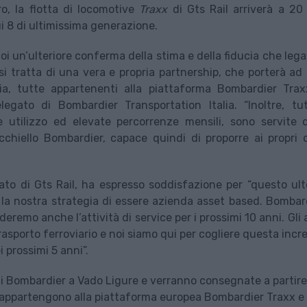
ro, la flotta di locomotive
Traxx
di Gts Rail arriverà a 20
i 8 di ultimissima generazione.
oi un’ulteriore conferma della stima e della fiducia che leg
 si tratta di una vera e propria partnership, che porterà ad
alia, tutte appartenenti alla piattaforma Bombardier Tra
egato di Bombardier Transportation Italia. “Inoltre, tu
 utilizzo ed elevate percorrenze mensili, sono servite 
l’occhiello Bombardier, capace quindi di proporre ai propri c
to di Gts Rail, ha espresso soddisfazione per “questo ult
la nostra strategia di essere azienda asset based. Bombar
ideremo anche l’attività di service per i prossimi 10 anni. Gli 
sporto ferroviario e noi siamo qui per cogliere questa incre
i prossimi 5 anni”.
di Bombardier a Vado Ligure e verranno consegnate a partire
appartengono alla piattaforma europea Bombardier Traxx e