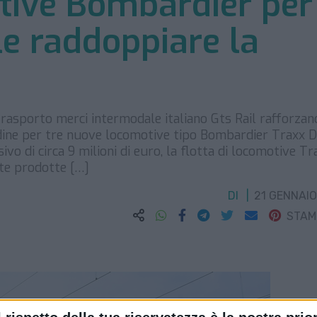
otive Bombardier per
le raddoppiare la
rasporto merci intermodale italiano Gts Rail rafforzan
rdine per tre nuove locomotive tipo Bombardier Traxx 
vo di circa 9 milioni di euro, la flotta di locomotive Tr
tte prodotte […]
DI
21 GENNAIO
STA