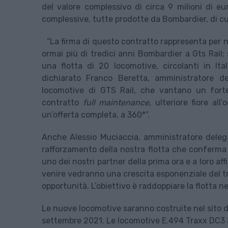
del valore complessivo di circa 9 milioni di eu
complessive, tutte prodotte da Bombardier, di cu
“La firma di questo contratto rappresenta per n
ormai più di tredici anni Bombardier a Gts Rail;
una flotta di 20 locomotive, circolanti in It
dichiarato Franco Beretta, amministratore del
locomotive di GTS Rail, che vantano un forte
contratto
full maintenance
, ulteriore fiore al
un’offerta completa, a 360°”.
Anche Alessio Muciaccia, amministratore delega
rafforzamento della nostra flotta che conferma 
uno dei nostri partner della prima ora e a loro aff
venire vedranno una crescita esponenziale del tra
opportunità. L’obiettivo è raddoppiare la flotta ne
Le nuove locomotive saranno costruite nel sito 
settembre 2021. Le locomotive E.494 Traxx DC3 