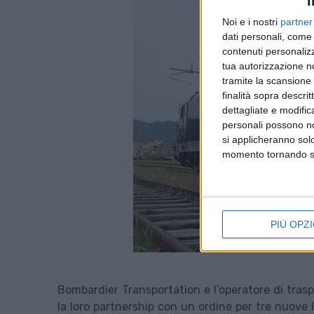
I
Noi e i nostri
partner
dati personali, come 
contenuti personalizz
tua autorizzazione no
tramite la scansione d
finalità sopra descri
dettagliate e modific
personali possono non
si applicheranno sol
momento tornando su 
PIÙ OPZI
Bombardier Transportation e l’operatore di trasp
la loro partnership con un ordine per tre nuove