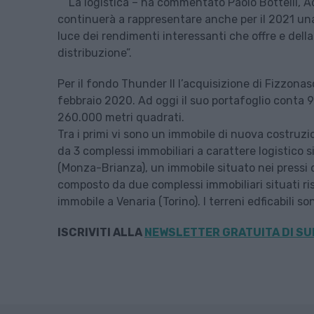
“La logistica – ha commentato Paolo Bottelli, A
continuerà a rappresentare anche per il 2021 una a
luce dei rendimenti interessanti che offre e dell
distribuzione”.
Per il fondo Thunder II l’acquisizione di Fizzona
febbraio 2020. Ad oggi il suo portafoglio conta 9 c
260.000 metri quadrati.
Tra i primi vi sono un immobile di nuova costruzi
da 3 complessi immobiliari a carattere logistico 
(Monza-Brianza), un immobile situato nei pressi d
composto da due complessi immobiliari situati r
immobile a Venaria (Torino). I terreni edficabili s
ISCRIVITI ALLA
NEWSLETTER GRATUITA DI SU