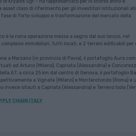
d di Kryalos Sgr – ha rappresentato per lo scorso anno e
sset class di riferimento per gli investitori istituzionali all
a fase di forte sviluppo e trasformazione del mercato della
sco è la nona operazione messa a segno dal suo lancio, nel
omplessi immobiliari, tutti locati, e 2 terreni edificabili per 
one a Marzano (in provincia di Pavia), il portafoglio Aura co
situati ad Arluno (Milano), Capriata (Alessandria) e Concorez
ella A7, a circa 25 km dal centro di Genova, il portafoglio B
ispettivamente a Vignate (Milano) e Monterotondo (Roma) e 
ono invece sitauti a Capriata (Alessandria) e Terreno Isola (Ve
PPLY CHAIN ITALY