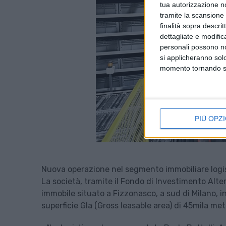
tua autorizzazione no
tramite la scansione d
finalità sopra descri
dettagliate e modific
personali possono non
si applicheranno sol
momento tornando su 
PIÙ OPZI
Nuova operazione nel segmento immobiliare logist
La società, tramite il Fondo di Investimento Alte
immobile situato a Fizzonasco, a sud di Milano, 
superficie Gla (Gross leasable area) di 45mila met