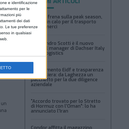
ULTIMI ARTICOLI
ione e identificazione
trattamento per le
ormazioni più
Xeneta frena sulla peak season,
attamenti dei dati
tariffe in calo per il trasporto
aereo merci
nto. Le tue preferenze
senso in qualsiasi
 web.
Alessandro Scotti è il nuovo
general manager di Dachser Italy
Food Logistics
CETTO
Regolamento Eidf e trasparenza
della filiera: da Laghezza un
pacchetto per la due diligence
aziendale
“Accordo trovato per lo Stretto
u un
di Hormuz con l’Oman”: lo ha
 una
annunciato l’Iran
Condor affitta il magazzino