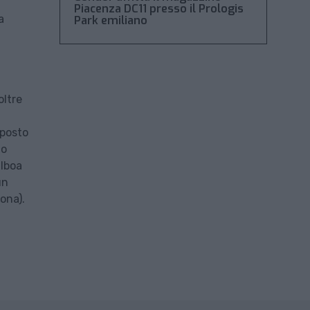
Piacenza DC11 presso il Prologis
a
Park emiliano
oltre
mposto
zo
alboa
un
rona).