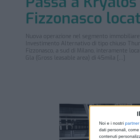
Passa a Kryalos
Fizzonasco loca
Nuova operazione nel segmento immobiliare lo
Investimento Alternativo di tipo chiuso Thun
Fizzonasco, a sud di Milano, interamente loc
Gla (Gross leasable area) di 45mila […]
I
Noi e i nostri
partner
dati personali, come 
contenuti personalizz