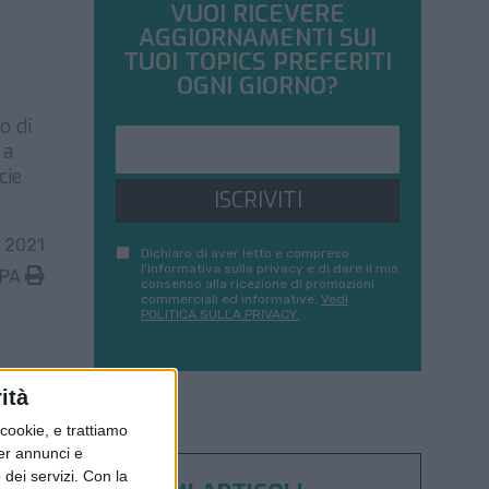
VUOI RICEVERE
AGGIORNAMENTI SUI
TUOI TOPICS PREFERITI
OGNI GIORNO?
o di
 a
cie
ISCRIVITI
 2021
Dichiaro di aver letto e compreso
l'informativa sulla privacy e di dare il mio
MPA
consenso alla ricezione di promozioni
commerciali ed informative.
Vedi
POLITICA SULLA PRIVACY.
ità
ookie, e trattiamo
per annunci e
dei servizi.
Con la