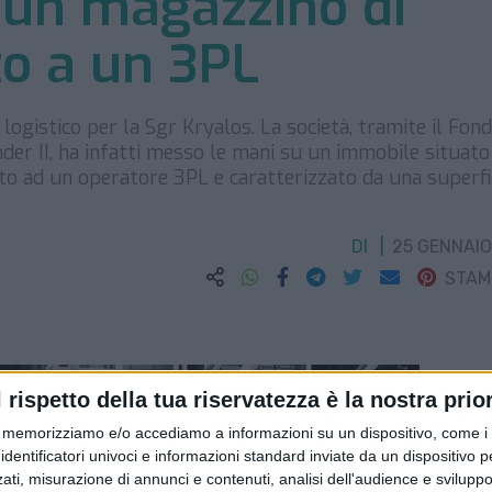
 un magazzino di
to a un 3PL
gistico per la Sgr Kryalos. La società, tramite il Fond
der II, ha infatti messo le mani su un immobile situato
ato ad un operatore 3PL e caratterizzato da una superfi
DI
25 GENNAIO
STA
l rispetto della tua riservatezza è la nostra prior
memorizziamo e/o accediamo a informazioni su un dispositivo, come i c
identificatori univoci e informazioni standard inviate da un dispositivo 
ati, misurazione di annunci e contenuti, analisi dell'audience e sviluppo 