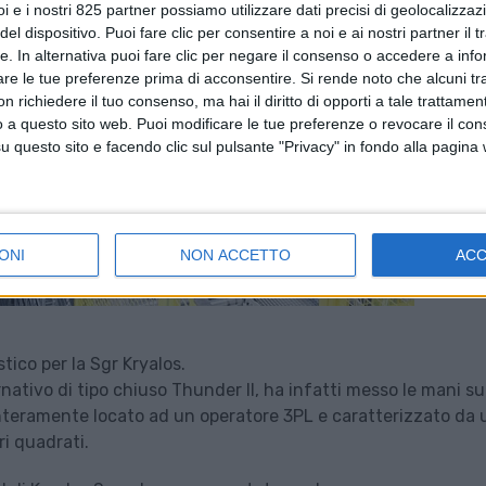
i e i nostri 825 partner possiamo utilizzare dati precisi di geolocalizzaz
el dispositivo. Puoi fare clic per consentire a noi e ai nostri partner il 
tte. In alternativa puoi fare clic per negare il consenso o accedere a inf
are le tue preferenze prima di acconsentire.
Si rende noto che alcuni tr
 richiedere il tuo consenso, ma hai il diritto di opporti a tale trattame
o a questo sito web. Puoi modificare le tue preferenze o revocare il con
questo sito e facendo clic sul pulsante "Privacy" in fondo alla pagina
ONI
NON ACCETTO
AC
ico per la Sgr Kryalos.
rnativo di tipo chiuso Thunder II, ha infatti messo le mani s
interamente locato ad un operatore 3PL e caratterizzato da
ri quadrati.