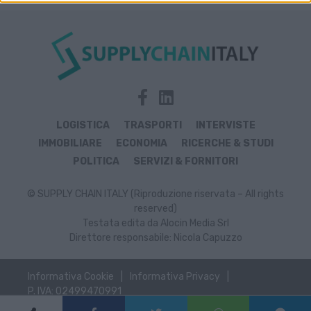
LOGISTICA
TRASPORTI
INTERVISTE
IMMOBILIARE
ECONOMIA
RICERCHE & STUDI
POLITICA
SERVIZI & FORNITORI
© SUPPLY CHAIN ITALY (Riproduzione riservata – All rights
reserved)
Testata edita da Alocin Media Srl
Direttore responsabile: Nicola Capuzzo
Informativa Cookie
Informativa Privacy
P. IVA: 02499470991