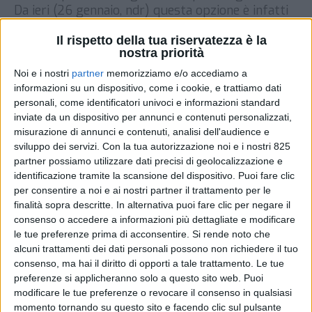
Da ieri (26 gennaio, ndr) questa opzione è infatti
disponibile sul marketplace per i clienti Prime di
Il rispetto della tua riservatezza è la
Milano e delle aree limitrofe, inclusi comuni come
nostra priorità
Cologno Monzese, Rho e Opera. L’intenzione del
gruppo di Jeff Bezos è però […]
Noi e i nostri
partner
memorizziamo e/o accediamo a
informazioni su un dispositivo, come i cookie, e trattiamo dati
DI
27 GENNAIO 2021
personali, come identificatori univoci e informazioni standard
inviate da un dispositivo per annunci e contenuti personalizzati,
misurazione di annunci e contenuti, analisi dell'audience e
STAMPA
sviluppo dei servizi.
Con la tua autorizzazione noi e i nostri 825
partner possiamo utilizzare dati precisi di geolocalizzazione e
identificazione tramite la scansione del dispositivo. Puoi fare clic
per consentire a noi e ai nostri partner il trattamento per le
finalità sopra descritte. In alternativa puoi fare clic per negare il
consenso o accedere a informazioni più dettagliate e modificare
le tue preferenze prima di acconsentire.
Si rende noto che
alcuni trattamenti dei dati personali possono non richiedere il tuo
consenso, ma hai il diritto di opporti a tale trattamento. Le tue
preferenze si applicheranno solo a questo sito web. Puoi
modificare le tue preferenze o revocare il consenso in qualsiasi
momento tornando su questo sito e facendo clic sul pulsante