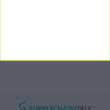
“Accordo trovato per lo Stretto di Hormuz con
l’Oman”: lo ha annunciato l’Iran
Condor affitta il magazzino Piacenza DC11 presso il
Prologis Park emiliano