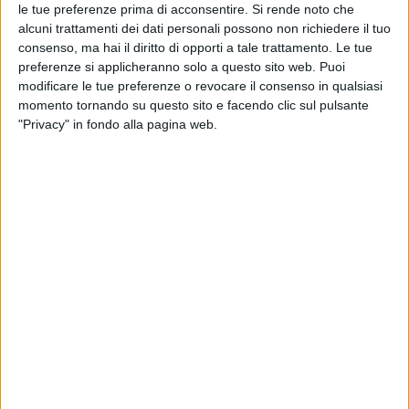
le tue preferenze prima di acconsentire.
Si rende noto che
alcuni trattamenti dei dati personali possono non richiedere il tuo
consenso, ma hai il diritto di opporti a tale trattamento. Le tue
preferenze si applicheranno solo a questo sito web. Puoi
modificare le tue preferenze o revocare il consenso in qualsiasi
momento tornando su questo sito e facendo clic sul pulsante
"Privacy" in fondo alla pagina web.
Nonostante un dicembre stabile (+0,8%, ovvero 1.066
unità immatricolate), il mercato italiano dei veicoli
rimorchiati nel 2020 ha vissuto un tracollo. Lo
sostiene Unrae, che rappresenta le case
automobilistiche straniere, sulla base di sue
elaborazioni dei dati relativi alle immatricolazioni
forniti da Ministero delle Infrastrutture e dei
Trasporti.