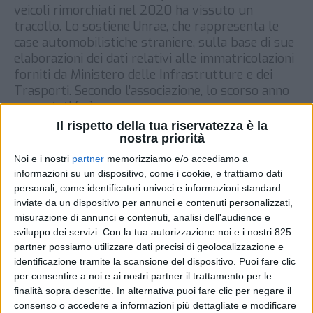
veicoli rimorchiati nel 2020 ha vissuto un
tracollo. Lo sostiene Unrae, che rappresenta le
case automobilistiche straniere, sulla base di sue
elaborazioni dei dati relativi alle immatricolazioni
forniti da Ministero delle Infrastrutture e dei
Trasporti. Secondo l’associazione, lo scorso anno
sono stati […]
Il rispetto della tua riservatezza è la
DI
29 GENNAIO 2021
nostra priorità
Noi e i nostri
partner
memorizziamo e/o accediamo a
STAMPA
informazioni su un dispositivo, come i cookie, e trattiamo dati
personali, come identificatori univoci e informazioni standard
inviate da un dispositivo per annunci e contenuti personalizzati,
misurazione di annunci e contenuti, analisi dell'audience e
sviluppo dei servizi.
Con la tua autorizzazione noi e i nostri 825
partner possiamo utilizzare dati precisi di geolocalizzazione e
identificazione tramite la scansione del dispositivo. Puoi fare clic
per consentire a noi e ai nostri partner il trattamento per le
finalità sopra descritte. In alternativa puoi fare clic per negare il
consenso o accedere a informazioni più dettagliate e modificare