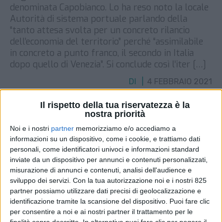
denominata Capobianco. Lo ha reso noto la locale
Autorità di sistema portuale parlando della
“tanto attesa svolta per un concreto rilancio
dell’economia del territorio” perché “assimilabile
in concreto a punto franco, il secondo in Italia
dopo quello di Venezia”. Si conclude così l’iter […]
DI
4 FEBBRAIO 2021
Il rispetto della tua riservatezza è la
STAMPA
nostra priorità
Noi e i nostri
partner
memorizziamo e/o accediamo a
informazioni su un dispositivo, come i cookie, e trattiamo dati
personali, come identificatori univoci e informazioni standard
inviate da un dispositivo per annunci e contenuti personalizzati,
misurazione di annunci e contenuti, analisi dell'audience e
sviluppo dei servizi.
Con la tua autorizzazione noi e i nostri 825
partner possiamo utilizzare dati precisi di geolocalizzazione e
identificazione tramite la scansione del dispositivo. Puoi fare clic
per consentire a noi e ai nostri partner il trattamento per le