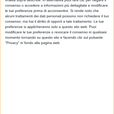
finalità sopra descritte. In alternativa puoi fare clic per negare il
consenso o accedere a informazioni più dettagliate e modificare
le tue preferenze prima di acconsentire.
Si rende noto che
alcuni trattamenti dei dati personali possono non richiedere il tuo
consenso, ma hai il diritto di opporti a tale trattamento. Le tue
preferenze si applicheranno solo a questo sito web. Puoi
modificare le tue preferenze o revocare il consenso in qualsiasi
momento tornando su questo sito e facendo clic sul pulsante
Nel porto di Brindisi nasce la Zona Franca Doganale
"Privacy" in fondo alla pagina web.
Interclusa all’interno dell’area denominata
Capobianco. Lo ha reso noto la locale Autorità di
sistema portuale parlando della “tanto attesa svolta
per un concreto rilancio dell’economia del territorio”
perché “assimilabile in concreto a punto franco, il
secondo in Italia dopo quello di Venezia”.
Si conclude così l’iter procedurale partito lo scorso
mese di dicembre con l’invio, da parte del vertice della
port authority Ugo Patroni Griffi in qualità di
presidente del Comitato di indirizzo della zone