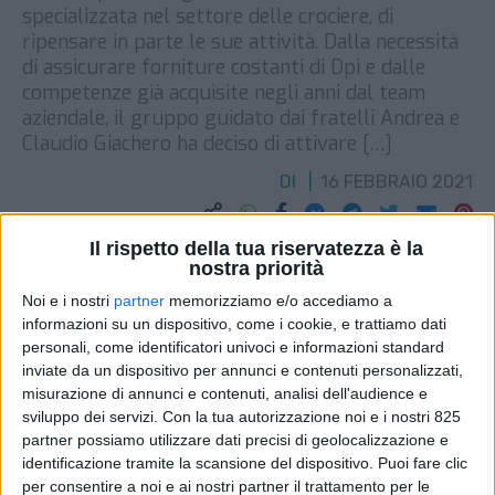
specializzata nel settore delle crociere, di
ripensare in parte le sue attività. Dalla necessità
di assicurare forniture costanti di Dpi e dalle
competenze già acquisite negli anni dal team
aziendale, il gruppo guidato dai fratelli Andrea e
Claudio Giachero ha deciso di attivare […]
DI
16 FEBBRAIO 2021
STAMPA
Il rispetto della tua riservatezza è la
nostra priorità
Noi e i nostri
partner
memorizziamo e/o accediamo a
informazioni su un dispositivo, come i cookie, e trattiamo dati
personali, come identificatori univoci e informazioni standard
inviate da un dispositivo per annunci e contenuti personalizzati,
misurazione di annunci e contenuti, analisi dell'audience e
sviluppo dei servizi.
Con la tua autorizzazione noi e i nostri 825
partner possiamo utilizzare dati precisi di geolocalizzazione e
identificazione tramite la scansione del dispositivo. Puoi fare clic
per consentire a noi e ai nostri partner il trattamento per le