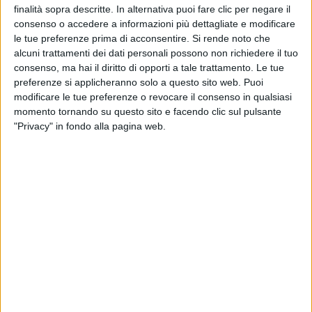
finalità sopra descritte. In alternativa puoi fare clic per negare il
consenso o accedere a informazioni più dettagliate e modificare
le tue preferenze prima di acconsentire.
Si rende noto che
alcuni trattamenti dei dati personali possono non richiedere il tuo
consenso, ma hai il diritto di opporti a tale trattamento. Le tue
preferenze si applicheranno solo a questo sito web. Puoi
modificare le tue preferenze o revocare il consenso in qualsiasi
momento tornando su questo sito e facendo clic sul pulsante
"Privacy" in fondo alla pagina web.
L’emergenza coronavirus ha imposto anche alla casa
di spedizioni genovese Priano Marchelli, specializzata
nel settore delle crociere, di ripensare in parte le sue
attività.
Dalla necessità di assicurare forniture costanti di Dpi