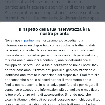
Le difficoltà del trasporto marittimo (in
particolare la scarsa disponibilità di container in
Asia e i problemi di congestione che si riscontrano
in molti porti), l’aumento della domanda europea
di Dpi e le incertezze rispetto alla Brexit stanno
spingendo verso l’alto non solo i noli del
Il rispetto della tua riservatezza è la
nostra priorità
trasporto via mare containerizzato ma anche i
charter di […]
Noi e i nostri
partner
memorizziamo e/o accediamo a
informazioni su un dispositivo, come i cookie, e trattiamo dati
DI
18 FEBBRAIO 2021
personali, come identificatori univoci e informazioni standard
inviate da un dispositivo per annunci e contenuti personalizzati,
misurazione di annunci e contenuti, analisi dell'audience e
STAMPA
sviluppo dei servizi.
Con la tua autorizzazione noi e i nostri 825
partner possiamo utilizzare dati precisi di geolocalizzazione e
identificazione tramite la scansione del dispositivo. Puoi fare clic
per consentire a noi e ai nostri partner il trattamento per le
finalità sopra descritte. In alternativa puoi fare clic per negare il
consenso o accedere a informazioni più dettagliate e modificare
le tue preferenze prima di acconsentire.
Si rende noto che
alcuni trattamenti dei dati personali possono non richiedere il tuo
consenso, ma hai il diritto di opporti a tale trattamento. Le tue