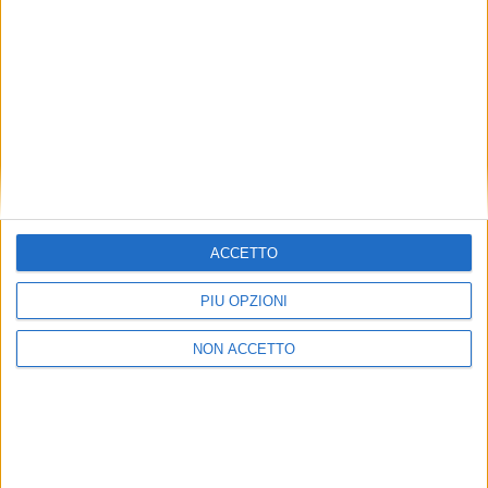
Una tendenza, quest’ultima, causata dai problemi e
dai ritardi nelle operazioni di sdoganamento e nei
controlli alla frontiera del paese, che stanno
spingendo molti operatori a cercare di evitare il tunnel
della Manica, optando quindi per spedizioni aeree o
charter di interi velivoli.
ISCRIVITI ALLA
NEWSLETTER GRATUITA DI SUPPLY
CHAIN ITALY
ACCETTO
PIÙ OPZIONI
NON ACCETTO
VUOI RICEVERE AGGIORNAMENTI SUI
TUOI TOPICS PREFERITI OGNI GIORNO?