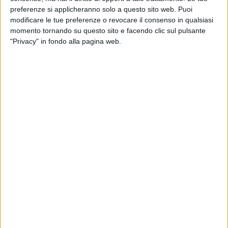
preferenze si applicheranno solo a questo sito web. Puoi
modificare le tue preferenze o revocare il consenso in qualsiasi
momento tornando su questo sito e facendo clic sul pulsante
"Privacy" in fondo alla pagina web.
Le difficoltà del trasporto marittimo (in particolare la
scarsa disponibilità di container in Asia e i problemi di
congestione che si riscontrano in molti porti),
l’aumento della domanda europea di Dpi e le
incertezze rispetto alla Brexit stanno spingendo
verso l’alto non solo i noli del trasporto via mare
containerizzato ma anche i charter di aerei cargo. Lo