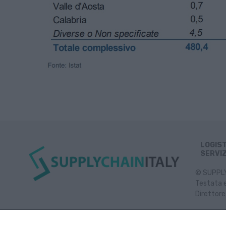
LOGIS
SERVIZ
© SUPPLY 
Testata e
Direttore
Inf