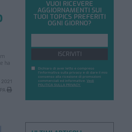
VUOI RICEVERE
AGGIORNAMENTI SUI
o
TUOI TOPICS PREFERITI
OGNI GIORNO?
ISCRIVITI
cum
ce ha
Dichiaro di aver letto e compreso
l'informativa sulla privacy e di dare il mio
consenso alla ricezione di promozioni
 2021
commerciali ed informative.
Vedi
POLITICA SULLA PRIVACY.
MPA