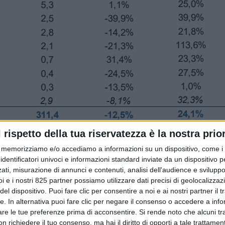
l rispetto della tua riservatezza è la nostra prior
memorizziamo e/o accediamo a informazioni su un dispositivo, come i c
identificatori univoci e informazioni standard inviate da un dispositivo 
livello territoriale. Ciascuna provincia presenta peculiarità
ati, misurazione di annunci e contenuti, analisi dell'audience e sviluppo 
azione a rendere il Made in Italy un unicum nello scenario mo
i e i nostri 825 partner possiamo utilizzare dati precisi di geolocalizzaz
iali nonostante la crisi. Sace ha condotto un’analisi sulle
el dispositivo. Puoi fare clic per consentire a noi e ai nostri partner il 
ne e delle singole specializzazioni aggiornando inoltre il suo
tte. In alternativa puoi fare clic per negare il consenso o accedere a inf
are le tue preferenze prima di acconsentire.
Si rende noto che alcuni tr
 richiedere il tuo consenso, ma hai il diritto di opporti a tale trattame