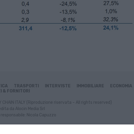
TICA
TRASPORTI
INTERVISTE
IMMOBILIARE
ECONOMIA
I & FORNITORI
CHAIN ITALY (Riproduzione riservata – All rights reserved)
dita da Alocin Media Srl
 responsabile: Nicola Capuzzo
ormativa Cookie
Informativa Privacy
P. IVA: 02499470991