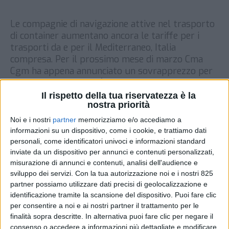
Le compagnie di navigazione attive nel trasporto
di container aumentano ancora le tariffe per i
trasporti da e per il Mediterraneo, Italia
compresa. Per il prossimo mese di marzo Cma
Cgm ha appena annunciato un sovrapprezzo per
tutte le merceologie (freight of all kinds
surcharge) per le linee che collegano il
Il rispetto della tua riservatezza è la
nostra priorità
subcontinente indiamo con il […]
Noi e i nostri
partner
memorizziamo e/o accediamo a
DI
25 FEBBRAIO 2021
informazioni su un dispositivo, come i cookie, e trattiamo dati
personali, come identificatori univoci e informazioni standard
inviate da un dispositivo per annunci e contenuti personalizzati,
STAMPA
misurazione di annunci e contenuti, analisi dell'audience e
sviluppo dei servizi.
Con la tua autorizzazione noi e i nostri 825
partner possiamo utilizzare dati precisi di geolocalizzazione e
identificazione tramite la scansione del dispositivo. Puoi fare clic
per consentire a noi e ai nostri partner il trattamento per le
finalità sopra descritte. In alternativa puoi fare clic per negare il
consenso o accedere a informazioni più dettagliate e modificare