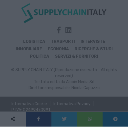
LOGISTICA
TRASPORTI
INTERVISTE
IMMOBILIARE
ECONOMIA
RICERCHE & STUDI
POLITICA
SERVIZI & FORNITORI
© SUPPLY CHAIN ITALY (Riproduzione riservata – All rights
reserved)
Testata edita da Alocin Media Srl
Direttore responsabile: Nicola Capuzzo
Informativa Cookie
Informativa Privacy
P. IVA: 02499470991