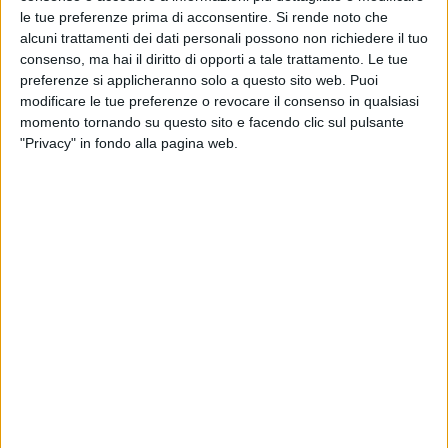
le tue preferenze prima di acconsentire.
Si rende noto che
alcuni trattamenti dei dati personali possono non richiedere il tuo
consenso, ma hai il diritto di opporti a tale trattamento. Le tue
preferenze si applicheranno solo a questo sito web. Puoi
modificare le tue preferenze o revocare il consenso in qualsiasi
momento tornando su questo sito e facendo clic sul pulsante
"Privacy" in fondo alla pagina web.
Le compagnie di navigazione attive nel trasporto di
container aumentano ancora le tariffe per i trasporti
da e per il Mediterraneo, Italia compresa.