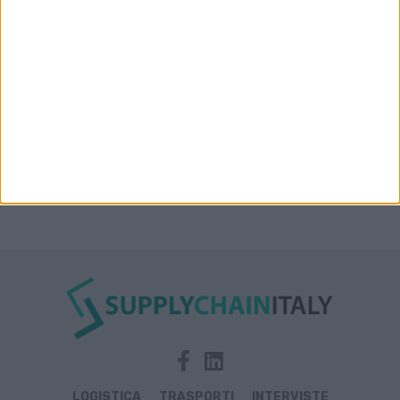
Condor affitta il magazzino Piacenza DC11 presso il
Prologis Park emiliano
LOGISTICA
TRASPORTI
INTERVISTE