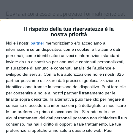
Dovrà ancora essere approvato formalmente dal
Parlamento europeo e dal Consiglio, ma intanto
la Commissione Europea ha già accolto “con
Il rispetto della tua riservatezza è la
favore” l’accordo provvisorio raggiunto dai due
nostra priorità
organi relativamente all’avvio di un ‘nuovo’
Noi e i nostri
partner
memorizziamo e/o accediamo a
programma Cef (Connecting Europe Facility) che
informazioni su un dispositivo, come i cookie, e trattiamo dati
durerà dal 2021 al 2027 e verrà dotato di risorse
personali, come identificatori univoci e informazioni standard
per 33,7 miliardi di euro, nell’ambito del […]
inviate da un dispositivo per annunci e contenuti personalizzati,
misurazione di annunci e contenuti, analisi dell'audience e
DI
16 MARZO 2021
sviluppo dei servizi.
Con la tua autorizzazione noi e i nostri 825
partner possiamo utilizzare dati precisi di geolocalizzazione e
identificazione tramite la scansione del dispositivo. Puoi fare clic
STAMPA
per consentire a noi e ai nostri partner il trattamento per le
finalità sopra descritte. In alternativa puoi fare clic per negare il
consenso o accedere a informazioni più dettagliate e modificare
le tue preferenze prima di acconsentire.
Si rende noto che
alcuni trattamenti dei dati personali possono non richiedere il tuo
consenso, ma hai il diritto di opporti a tale trattamento. Le tue
preferenze si applicheranno solo a questo sito web. Puoi