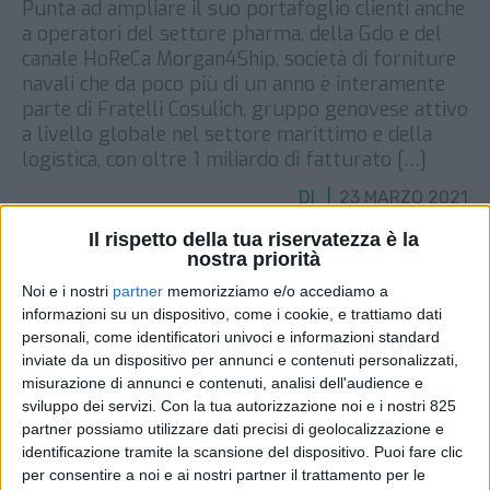
Punta ad ampliare il suo portafoglio clienti anche
a operatori del settore pharma, della Gdo e del
canale HoReCa Morgan4Ship, società di forniture
navali che da poco più di un anno è interamente
parte di Fratelli Cosulich, gruppo genovese attivo
a livello globale nel settore marittimo e della
logistica, con oltre 1 miliardo di fatturato […]
DI
23 MARZO 2021
Il rispetto della tua riservatezza è la
nostra priorità
STAMPA
Noi e i nostri
partner
memorizziamo e/o accediamo a
informazioni su un dispositivo, come i cookie, e trattiamo dati
personali, come identificatori univoci e informazioni standard
inviate da un dispositivo per annunci e contenuti personalizzati,
misurazione di annunci e contenuti, analisi dell'audience e
sviluppo dei servizi.
Con la tua autorizzazione noi e i nostri 825
partner possiamo utilizzare dati precisi di geolocalizzazione e
identificazione tramite la scansione del dispositivo. Puoi fare clic
per consentire a noi e ai nostri partner il trattamento per le