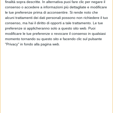
finalità sopra descritte. In alternativa puoi fare clic per negare il
consenso o accedere a informazioni più dettagliate e modificare
le tue preferenze prima di acconsentire.
Si rende noto che
alcuni trattamenti dei dati personali possono non richiedere il tuo
consenso, ma hai il diritto di opporti a tale trattamento. Le tue
preferenze si applicheranno solo a questo sito web. Puoi
modificare le tue preferenze o revocare il consenso in qualsiasi
momento tornando su questo sito e facendo clic sul pulsante
"Privacy" in fondo alla pagina web.
Punta ad ampliare il suo portafoglio clienti anche a
operatori del settore pharma, della Gdo e del canale
HoReCa Morgan4Ship, società di forniture navali che
da poco più di un anno è interamente parte di Fratelli
Cosulich, gruppo genovese attivo a livello globale nel
settore marittimo e della logistica, con oltre 1 miliardo
di fatturato annuo e circa 90 controllate.
Nata ufficialmente nel 2018 dalla fusione di due realtà
che offrivano servizi di provveditoria navale (Morgan e
4 Ship), l’azienda offre oggi forniture food e non, così