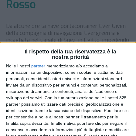
Rosso
Da alcune ore la nave portacontainer Ever Given
della compagnia di navigazione Evergreen si è
incagliata nel Canale di Suez, in Egitto, impedendo
il transito delle altre navi e paralizzando
Il rispetto della tua riservatezza è la
temporaneamente i trasporti marittimi che
nostra priorità
passano attraverso questa primario passaggio.
Noi e i nostri
partner
memorizziamo e/o accediamo a
La Ever Given è una modernissima unità ultra
informazioni su un dispositivo, come i cookie, e trattiamo dati
large container carrier costruita nel 2018, lunga
personali, come identificatori univoci e informazioni standard
[…]
inviate da un dispositivo per annunci e contenuti personalizzati,
misurazione di annunci e contenuti, analisi dell'audience e
DI
24 MARZO 2021
sviluppo dei servizi.
Con la tua autorizzazione noi e i nostri 825
partner possiamo utilizzare dati precisi di geolocalizzazione e
STAMPA
identificazione tramite la scansione del dispositivo. Puoi fare clic
per consentire a noi e ai nostri partner il trattamento per le
finalità sopra descritte. In alternativa puoi fare clic per negare il
consenso o accedere a informazioni più dettagliate e modificare