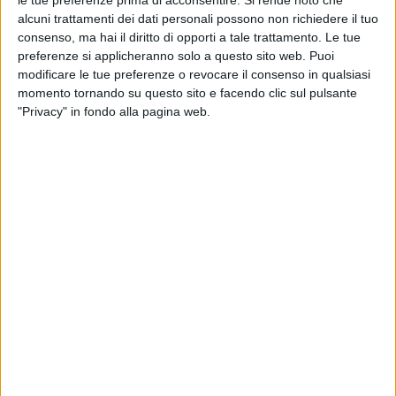
le tue preferenze prima di acconsentire.
Si rende noto che
alcuni trattamenti dei dati personali possono non richiedere il tuo
consenso, ma hai il diritto di opporti a tale trattamento. Le tue
preferenze si applicheranno solo a questo sito web. Puoi
modificare le tue preferenze o revocare il consenso in qualsiasi
momento tornando su questo sito e facendo clic sul pulsante
"Privacy" in fondo alla pagina web.
Da alcune ore la nave portacontainer Ever Given della
compagnia di navigazione Evergreen si è incagliata
nel Canale di Suez, in Egitto, impedendo il transito