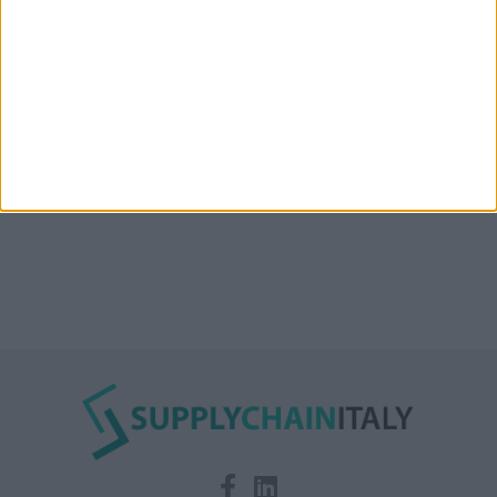
Condor affitta il magazzino Piacenza DC11 presso il
Prologis Park emiliano