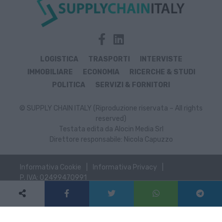
LOGISTICA
TRASPORTI
INTERVISTE
IMMOBILIARE
ECONOMIA
RICERCHE & STUDI
POLITICA
SERVIZI & FORNITORI
© SUPPLY CHAIN ITALY (Riproduzione riservata – All rights
reserved)
Testata edita da Alocin Media Srl
Direttore responsabile: Nicola Capuzzo
Informativa Cookie
Informativa Privacy
P. IVA: 02499470991