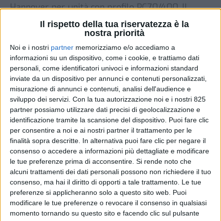
Hannover per unità con profilo PC70/400. Il
collegamento, operato da Rail Cargo, effettuerà
Il rispetto della tua riservatezza è la
quattro viaggi andata e ritorno alla settimana,
nostra priorità
raggiungendo nel dettaglio il terminal ferroviario
Noi e i nostri
partner
memorizziamo e/o accediamo a
di Hannover-Leinetor. La programmazione, fissata
informazioni su un dispositivo, come i cookie, e trattiamo dati
fino al prossimo 11 dicembre, prevede in
personali, come identificatori univoci e informazioni standard
particolare […]
inviate da un dispositivo per annunci e contenuti personalizzati,
misurazione di annunci e contenuti, analisi dell'audience e
DI
26 MARZO 2021
sviluppo dei servizi.
Con la tua autorizzazione noi e i nostri 825
partner possiamo utilizzare dati precisi di geolocalizzazione e
identificazione tramite la scansione del dispositivo. Puoi fare clic
STAMPA
per consentire a noi e ai nostri partner il trattamento per le
finalità sopra descritte. In alternativa puoi fare clic per negare il
consenso o accedere a informazioni più dettagliate e modificare
le tue preferenze prima di acconsentire.
Si rende noto che
alcuni trattamenti dei dati personali possono non richiedere il tuo
consenso, ma hai il diritto di opporti a tale trattamento. Le tue
preferenze si applicheranno solo a questo sito web. Puoi
modificare le tue preferenze o revocare il consenso in qualsiasi
momento tornando su questo sito e facendo clic sul pulsante