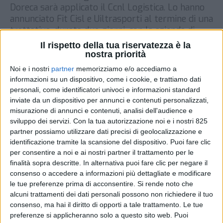
Doreca sarà applicato il Ccnl Logistica. Lo hanno
annunciato Fit Cisl e Uiltrasporti al termine di una
trattativa, durata due giorni, con la azienda di
distribuzione all’ingresso di bevande e alcolici (la
Il rispetto della tua riservatezza è la
cui sede principale è a Fiumicino) e […]
nostra priorità
Noi e i nostri
partner
memorizziamo e/o accediamo a
DI
5 APRILE 2021
informazioni su un dispositivo, come i cookie, e trattiamo dati
personali, come identificatori univoci e informazioni standard
STAMPA
inviate da un dispositivo per annunci e contenuti personalizzati,
misurazione di annunci e contenuti, analisi dell'audience e
sviluppo dei servizi.
Con la tua autorizzazione noi e i nostri 825
partner possiamo utilizzare dati precisi di geolocalizzazione e
identificazione tramite la scansione del dispositivo. Puoi fare clic
per consentire a noi e ai nostri partner il trattamento per le
finalità sopra descritte. In alternativa puoi fare clic per negare il
consenso o accedere a informazioni più dettagliate e modificare
le tue preferenze prima di acconsentire.
Si rende noto che
alcuni trattamenti dei dati personali possono non richiedere il tuo
consenso, ma hai il diritto di opporti a tale trattamento. Le tue
preferenze si applicheranno solo a questo sito web. Puoi