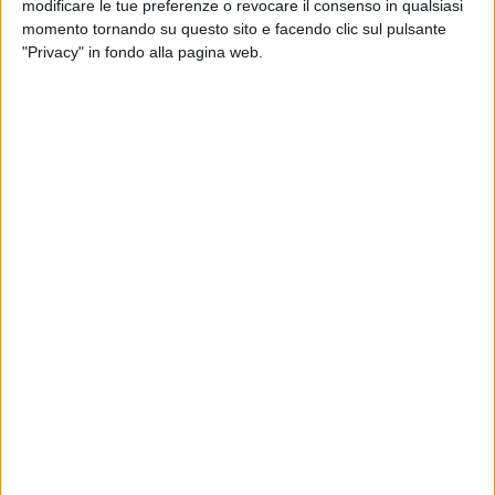
modificare le tue preferenze o revocare il consenso in qualsiasi
momento tornando su questo sito e facendo clic sul pulsante
"Privacy" in fondo alla pagina web.
Anche a seguito del cambio di appalto, ai lavoratori
della logistica della sede di Sanremo di Doreca sarà
applicato il Ccnl Logistica.
Lo hanno annunciato Fit Cisl e Uiltrasporti al termine
di una trattativa, durata due giorni, con la azienda di
distribuzione all’ingresso di bevande e alcolici (la cui
sede principale è a Fiumicino) e con General Logistic
Csi, la cooperativa incaricata dei servizi logistici, in