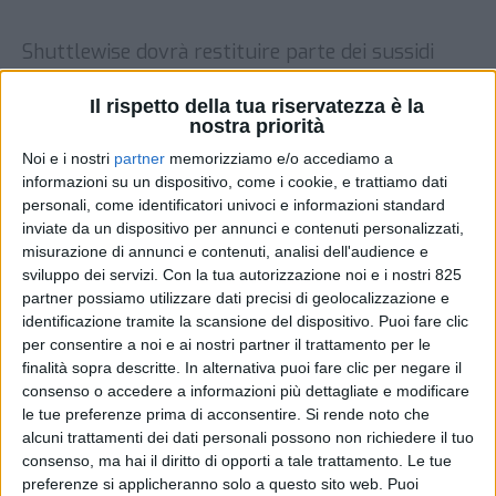
Shuttlewise dovrà restituire parte dei sussidi
ricevuti indebitamente dall’Ufficio Federale dei
Trasporti per i traffici non accompagnati che
Il rispetto della tua riservatezza è la
nostra priorità
l’azienda effettuava tra Mortara e il Benelux. A
svelarlo è lo stesso Utf, secondo il quale l’azienda
Noi e i nostri
partner
memorizziamo e/o accediamo a
olandese “ha manipolato la corrispondenza e
informazioni su un dispositivo, come i cookie, e trattiamo dati
dichiarato il falso sui volumi di trasporto,
personali, come identificatori univoci e informazioni standard
percependo nel 2020 contributi d’esercizio
inviate da un dispositivo per annunci e contenuti personalizzati,
misurazione di annunci e contenuti, analisi dell'audience e
troppo elevati […]
sviluppo dei servizi.
Con la tua autorizzazione noi e i nostri 825
DI
9 APRILE 2021
partner possiamo utilizzare dati precisi di geolocalizzazione e
identificazione tramite la scansione del dispositivo. Puoi fare clic
per consentire a noi e ai nostri partner il trattamento per le
STAMPA
finalità sopra descritte. In alternativa puoi fare clic per negare il
consenso o accedere a informazioni più dettagliate e modificare
le tue preferenze prima di acconsentire.
Si rende noto che
alcuni trattamenti dei dati personali possono non richiedere il tuo
consenso, ma hai il diritto di opporti a tale trattamento. Le tue
preferenze si applicheranno solo a questo sito web. Puoi