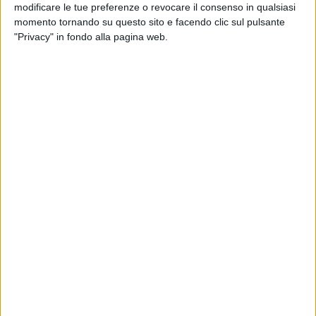
modificare le tue preferenze o revocare il consenso in qualsiasi
momento tornando su questo sito e facendo clic sul pulsante
"Privacy" in fondo alla pagina web.
Shuttlewise dovrà restituire parte dei sussidi ricevuti
indebitamente dall’Ufficio Federale dei Trasporti per i
traffici non accompagnati che l’azienda effettuava tra
Mortara e il Benelux.
A svelarlo è lo stesso Utf, secondo il quale l’azienda