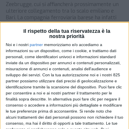
Zeebrugge, cui si affiancherà prossimamente un
ulteriore collegamento tra lo scalo emiliano e
Bari. La compagnia ferroviaria barese ha infatti
annunciato l’avvio di una nuova relazione con il
porto belga dall’interporto Cepim, che va ad
Il rispetto della tua riservatezza è la
nostra priorità
aggiungersi a quelle già attive […]
Noi e i nostri
partner
memorizziamo e/o accediamo a
DI
15 APRILE 2021
informazioni su un dispositivo, come i cookie, e trattiamo dati
personali, come identificatori univoci e informazioni standard
inviate da un dispositivo per annunci e contenuti personalizzati,
STAMPA
misurazione di annunci e contenuti, analisi dell'audience e
sviluppo dei servizi.
Con la tua autorizzazione noi e i nostri 825
partner possiamo utilizzare dati precisi di geolocalizzazione e
identificazione tramite la scansione del dispositivo. Puoi fare clic
per consentire a noi e ai nostri partner il trattamento per le
finalità sopra descritte. In alternativa puoi fare clic per negare il
consenso o accedere a informazioni più dettagliate e modificare
le tue preferenze prima di acconsentire.
Si rende noto che
alcuni trattamenti dei dati personali possono non richiedere il tuo
consenso, ma hai il diritto di opporti a tale trattamento. Le tue