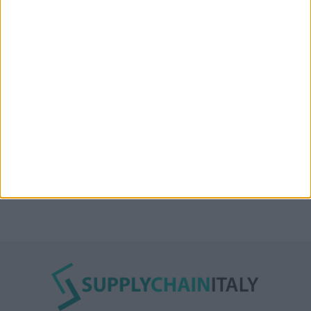
“Accordo trovato per lo Stretto di Hormuz con
l’Oman”: lo ha annunciato l’Iran
Condor affitta il magazzino Piacenza DC11 presso il
Prologis Park emiliano