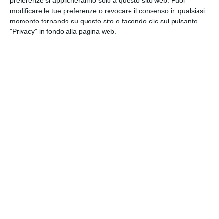
preferenze si applicheranno solo a questo sito web. Puoi
modificare le tue preferenze o revocare il consenso in qualsiasi
momento tornando su questo sito e facendo clic sul pulsante
"Privacy" in fondo alla pagina web.
L’offerta di Gts Rail si sta ampliando con un nuovo
servizio intermodale tra Parma e Zeebrugge, cui si
affiancherà prossimamente un ulteriore collegamento
tra lo scalo emiliano e Bari.
La compagnia ferroviaria barese ha infatti
annunciato l’avvio di una nuova relazione con il porto
belga dall’interporto Cepim, che va ad aggiungersi a
quelle già attive da Piacenza e Bologna. Proprio
domani (16 aprile, ndr) è previsto l’arrivo a