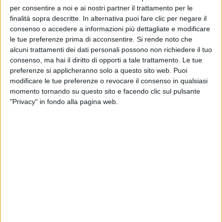
per consentire a noi e ai nostri partner il trattamento per le
finalità sopra descritte. In alternativa puoi fare clic per negare il
consenso o accedere a informazioni più dettagliate e modificare
le tue preferenze prima di acconsentire.
Si rende noto che
alcuni trattamenti dei dati personali possono non richiedere il tuo
consenso, ma hai il diritto di opporti a tale trattamento. Le tue
preferenze si applicheranno solo a questo sito web. Puoi
modificare le tue preferenze o revocare il consenso in qualsiasi
momento tornando su questo sito e facendo clic sul pulsante
"Privacy" in fondo alla pagina web.
Mancano solo una decina di giorni al 30 aprile, giorno
che sancisce la scadenza del
rinvio di quattro mesi
che era stata disposto dal decreto Milleproroghe
per
l’entrata in vigore della nuova normativa relativa ai
controlli radiometrici sulle merci in import in Italia, che
– in assenza di un decreto del Mims – andrebbe a
estendere a l’assoggettamento ai controlli a circa “il