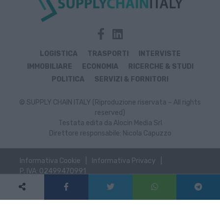
LOGISTICA
TRASPORTI
INTERVISTE
IMMOBILIARE
ECONOMIA
RICERCHE & STUDI
POLITICA
SERVIZI & FORNITORI
© SUPPLY CHAIN ITALY (Riproduzione riservata – All rights
reserved)
Testata edita da Alocin Media Srl
Direttore responsabile: Nicola Capuzzo
Informativa Cookie
Informativa Privacy
P. IVA: 02499470991