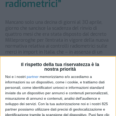
radiometrici”
Mancano solo una decina di giorni al 30 aprile,
giorno che sancisce la scadenza del rinvio di
quattro mesi che era stata disposto dal decreto
Milleproroghe per l’entrata in vigore della nuova
normativa relativa ai controlli radiometrici sulle
merci in import in Italia, che – in assenza di un
decreto del Mims – andrebbe a […]
Il rispetto della tua riservatezza è la
DI
19 APRILE 2021
nostra priorità
Noi e i nostri
partner
memorizziamo e/o accediamo a
STAMPA
informazioni su un dispositivo, come i cookie, e trattiamo dati
personali, come identificatori univoci e informazioni standard
inviate da un dispositivo per annunci e contenuti personalizzati,
misurazione di annunci e contenuti, analisi dell'audience e
sviluppo dei servizi.
Con la tua autorizzazione noi e i nostri 825
partner possiamo utilizzare dati precisi di geolocalizzazione e
identificazione tramite la scansione del dispositivo. Puoi fare clic