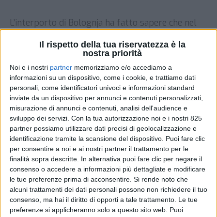
L’interporto di Bolognja ha fatto sapere che nel
mese di marzo 2021 il traffico merci registrato
presso le sue strutture ha mostra un segno
Il rispetto della tua riservatezza è la
nostra priorità
positivo in tutti i comparti. Il trasporto
camionistico è tornato a mostrare una crescita
Noi e i nostri
partner
memorizziamo e/o accediamo a
notevole (+30,8%) rispetto allo stesso periodo
informazioni su un dispositivo, come i cookie, e trattiamo dati
dello scorso anno e mostra una buona ripresa
personali, come identificatori univoci e informazioni standard
inviate da un dispositivo per annunci e contenuti personalizzati,
anche a livello […]
misurazione di annunci e contenuti, analisi dell'audience e
DI
21 APRILE 2021
sviluppo dei servizi.
Con la tua autorizzazione noi e i nostri 825
partner possiamo utilizzare dati precisi di geolocalizzazione e
identificazione tramite la scansione del dispositivo. Puoi fare clic
STAMPA
per consentire a noi e ai nostri partner il trattamento per le
finalità sopra descritte. In alternativa puoi fare clic per negare il
consenso o accedere a informazioni più dettagliate e modificare
le tue preferenze prima di acconsentire.
Si rende noto che
alcuni trattamenti dei dati personali possono non richiedere il tuo
consenso, ma hai il diritto di opporti a tale trattamento. Le tue
preferenze si applicheranno solo a questo sito web. Puoi