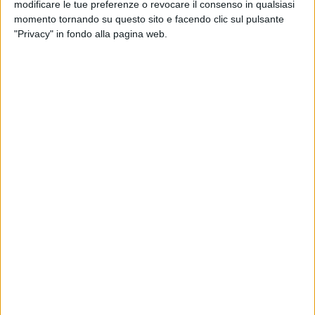
modificare le tue preferenze o revocare il consenso in qualsiasi
momento tornando su questo sito e facendo clic sul pulsante
"Privacy" in fondo alla pagina web.
L’interporto di Bolognja ha fatto sapere che nel mese
di marzo 2021 il traffico merci registrato presso le sue
strutture ha mostra un segno positivo in tutti i
comparti.
Il trasporto camionistico è tornato a mostrare una
crescita notevole (+30,8%) rispetto allo stesso periodo