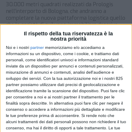
30.000 metri quadrati realizzati da Prologis
nell’interporto di Bologna, che andranno a
completare la nuova piattaforma logistica quello
che la società di sviluppo immobiliare descrive
come “un importante cliente espresso”, che a
Il rispetto della tua riservatezza è la
breve quindi disporrà nel polo di quattro edifici
nostra priorità
per […]
Noi e i nostri
partner
memorizziamo e/o accediamo a
informazioni su un dispositivo, come i cookie, e trattiamo dati
DI
21 APRILE 2021
personali, come identificatori univoci e informazioni standard
inviate da un dispositivo per annunci e contenuti personalizzati,
STAMPA
misurazione di annunci e contenuti, analisi dell'audience e
sviluppo dei servizi.
Con la tua autorizzazione noi e i nostri 825
partner possiamo utilizzare dati precisi di geolocalizzazione e
identificazione tramite la scansione del dispositivo. Puoi fare clic
per consentire a noi e ai nostri partner il trattamento per le
finalità sopra descritte. In alternativa puoi fare clic per negare il
consenso o accedere a informazioni più dettagliate e modificare
le tue preferenze prima di acconsentire.
Si rende noto che
alcuni trattamenti dei dati personali possono non richiedere il tuo
consenso, ma hai il diritto di opporti a tale trattamento. Le tue