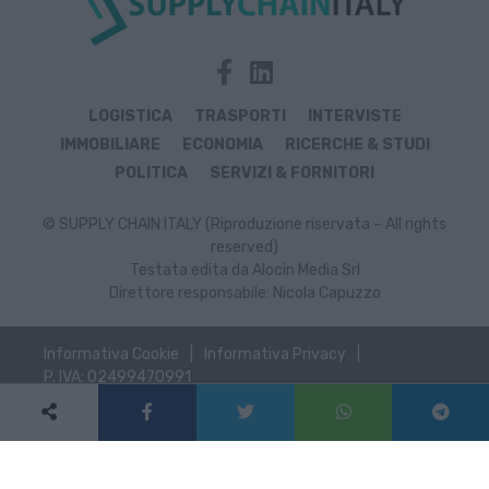
LOGISTICA
TRASPORTI
INTERVISTE
IMMOBILIARE
ECONOMIA
RICERCHE & STUDI
POLITICA
SERVIZI & FORNITORI
© SUPPLY CHAIN ITALY (Riproduzione riservata – All rights
reserved)
Testata edita da Alocin Media Srl
Direttore responsabile: Nicola Capuzzo
Informativa Cookie
Informativa Privacy
P. IVA: 02499470991