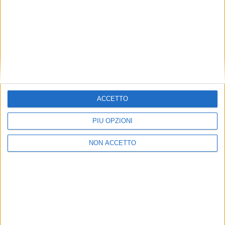
della potenza di 100 chilowatt, illuminazione Led e
pavimentazioni senza giunti resistenti all’usura e ad
alte prestazioni.
ISCRIVITI ALLA
NEWSLETTER GRATUITA DI SUPPLY
CHAIN ITALY
ACCETTO
PIÙ OPZIONI
NON ACCETTO
VUOI RICEVERE AGGIORNAMENTI SUI
TUOI TOPICS PREFERITI OGNI GIORNO?
ISCRIVITI