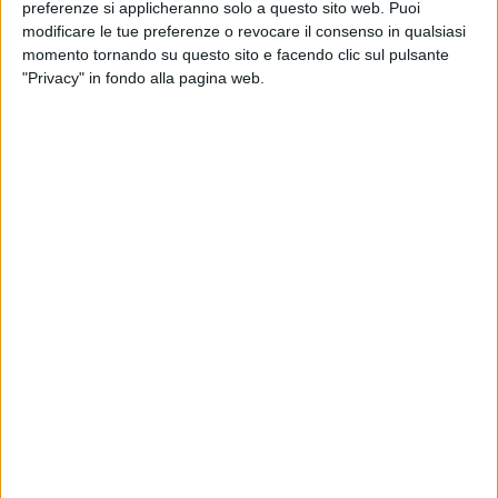
preferenze si applicheranno solo a questo sito web. Puoi
modificare le tue preferenze o revocare il consenso in qualsiasi
momento tornando su questo sito e facendo clic sul pulsante
"Privacy" in fondo alla pagina web.
Saranno consegnati nelle prossime settimane due
nuovi edifici build-to-suit di classe A di circa 30.000
metri quadrati realizzati da Prologis nell’interporto di
Bologna, che andranno a completare la nuova
piattaforma logistica quello che la società di sviluppo
immobiliare descrive come “un importante cliente
espresso”, che a breve quindi disporrà nel polo di
quattro edifici per una superficie complessiva di
60.000 metri quadrati.
Secondo quanto risulta a SUPPLY CHAIN ITALY il
cliente in questione è Sda, corriere espresso del