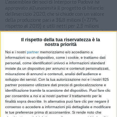
L’assemblea dei soci di Interporto Padova ha
approvato all’unanimità il progetto di bilancio
dell’esercizio 2020, che si chiude con un valore
della produzione pari a 36,8 milioni (+7,71%
rispetto al 2019) e utili netti per 2,3 milioni.
Positivo anche l’andamento delle operazioni, dato
che lo scorso anno la struttura ha stabilito il suo
Il rispetto della tua riservatezza è la
record di […]
nostra priorità
Noi e i nostri
partner
memorizziamo e/o accediamo a
DI
4 MAGGIO 2021
informazioni su un dispositivo, come i cookie, e trattiamo dati
personali, come identificatori univoci e informazioni standard
STAMPA
inviate da un dispositivo per annunci e contenuti personalizzati,
misurazione di annunci e contenuti, analisi dell'audience e
sviluppo dei servizi.
Con la tua autorizzazione noi e i nostri 825
partner possiamo utilizzare dati precisi di geolocalizzazione e
identificazione tramite la scansione del dispositivo. Puoi fare clic
per consentire a noi e ai nostri partner il trattamento per le
finalità sopra descritte. In alternativa puoi fare clic per negare il
consenso o accedere a informazioni più dettagliate e modificare
le tue preferenze prima di acconsentire.
Si rende noto che