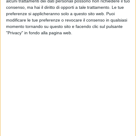
alcuni trattamenti dei dati personali possono non richiedere il tuo
consenso, ma hai il diritto di opporti a tale trattamento. Le tue
preferenze si applicheranno solo a questo sito web. Puoi
modificare le tue preferenze o revocare il consenso in qualsiasi
momento tornando su questo sito e facendo clic sul pulsante
"Privacy" in fondo alla pagina web.
L’assemblea dei soci di Interporto Padova ha
approvato all’unanimità il progetto di bilancio
dell’esercizio 2020, che si chiude con un valore della
produzione pari a 36,8 milioni (+7,71% rispetto al 2019)
e utili netti per 2,3 milioni. Positivo anche l’andamento
delle operazioni, dato che lo scorso anno la struttura
ha stabilito il suo record di sempre movimentando