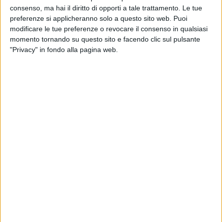
consenso, ma hai il diritto di opporti a tale trattamento. Le tue
preferenze si applicheranno solo a questo sito web. Puoi
modificare le tue preferenze o revocare il consenso in qualsiasi
momento tornando su questo sito e facendo clic sul pulsante
"Privacy" in fondo alla pagina web.
Forte
dell’acquisizione di Florence Shipping
,
comunicata lo scorso dicembre, Bomi Group ha
annunciato oggi il lancio di una nuova divisione
interna, dedicata alle spedizioni globale in ambito
‘health’.
La neonata Bomi Health Forwarding, che avrà sedi
nell’aeroporto di Malpensa, a Firenze, a Roma e a