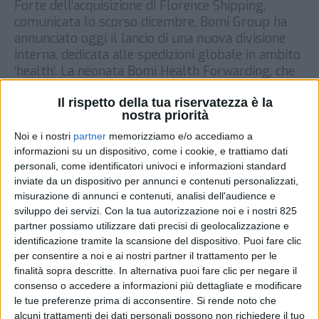
Forte dell’acquisizione di Florence Shipping,
comunicata lo scorso dicembre, Bomi Group ha
annunciato oggi il lancio di una nuova divisione
interna, dedicata alle spedizioni globale in ambito
‘health’. La neonata Bomi Health Forwarding, che
avrà sedi nell’aeroporto di Malpensa, a Firenze, a
Il rispetto della tua riservatezza è la
Roma e a Milano, si concentrerà sui trasporti di
nostra priorità
prodotti farmaceutici e diagnostici, […]
Noi e i nostri
partner
memorizziamo e/o accediamo a
DI
18 MAGGIO 2021
informazioni su un dispositivo, come i cookie, e trattiamo dati
personali, come identificatori univoci e informazioni standard
inviate da un dispositivo per annunci e contenuti personalizzati,
STAMPA
misurazione di annunci e contenuti, analisi dell'audience e
sviluppo dei servizi.
Con la tua autorizzazione noi e i nostri 825
partner possiamo utilizzare dati precisi di geolocalizzazione e
identificazione tramite la scansione del dispositivo. Puoi fare clic
per consentire a noi e ai nostri partner il trattamento per le
finalità sopra descritte. In alternativa puoi fare clic per negare il
consenso o accedere a informazioni più dettagliate e modificare
le tue preferenze prima di acconsentire.
Si rende noto che
alcuni trattamenti dei dati personali possono non richiedere il tuo