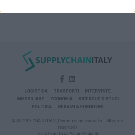
LOGISTICA
TRASPORTI
INTERVISTE
IMMOBILIARE
ECONOMIA
RICERCHE & STUDI
POLITICA
SERVIZI & FORNITORI
© SUPPLY CHAIN ITALY (Riproduzione riservata – All rights
reserved)
Testata edita da Alocin Media Srl