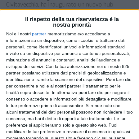
Civitavecchia, ha inaugurato un nuovo hub
logistico a Catania. Secondo quanto riferito da
CataniaToday, la struttura si estende su oltre
Il rispetto della tua riservatezza è la
nostra priorità
15mila metri quadrati, in cui sono presenti 11mila
posti pallet. Dal centro partono ogni giorno circa
Noi e i nostri
partner
memorizziamo e/o accediamo a
100 furgoni che effettuano consegne verso 400
informazioni su un dispositivo, come i cookie, e trattiamo dati
[…]
personali, come identificatori univoci e informazioni standard
inviate da un dispositivo per annunci e contenuti personalizzati,
DI
24 MAGGIO 2021
misurazione di annunci e contenuti, analisi dell'audience e
sviluppo dei servizi.
Con la tua autorizzazione noi e i nostri 825
partner possiamo utilizzare dati precisi di geolocalizzazione e
STAMPA
identificazione tramite la scansione del dispositivo. Puoi fare clic
per consentire a noi e ai nostri partner il trattamento per le
finalità sopra descritte. In alternativa puoi fare clic per negare il
consenso o accedere a informazioni più dettagliate e modificare
le tue preferenze prima di acconsentire.
Si rende noto che
alcuni trattamenti dei dati personali possono non richiedere il tuo
consenso, ma hai il diritto di opporti a tale trattamento. Le tue
preferenze si applicheranno solo a questo sito web. Puoi
modificare le tue preferenze o revocare il consenso in qualsiasi
momento tornando su questo sito e facendo clic sul pulsante