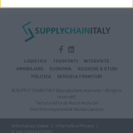
LOGISTICA
TRASPORTI
INTERVISTE
IMMOBILIARE
ECONOMIA
RICERCHE & STUDI
POLITICA
SERVIZI & FORNITORI
© SUPPLY CHAIN ITALY (Riproduzione riservata – All rights
reserved)
Testata edita da Alocin Media Srl
Direttore responsabile: Nicola Capuzzo
Informativa Cookie
Informativa Privacy
P. IVA: 02499470991