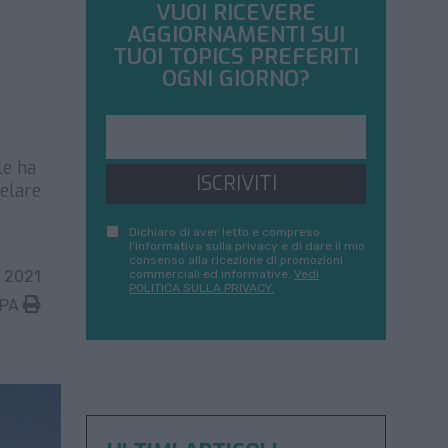
VUOI RICEVERE
AGGIORNAMENTI SUI
TUOI TOPICS PREFERITI
OGNI GIORNO?
le ha
ISCRIVITI
velare
Dichiaro di aver letto e compreso
l'informativa sulla privacy e di dare il mio
consenso alla ricezione di promozioni
 2021
commerciali ed informative.
Vedi
POLITICA SULLA PRIVACY.
MPA