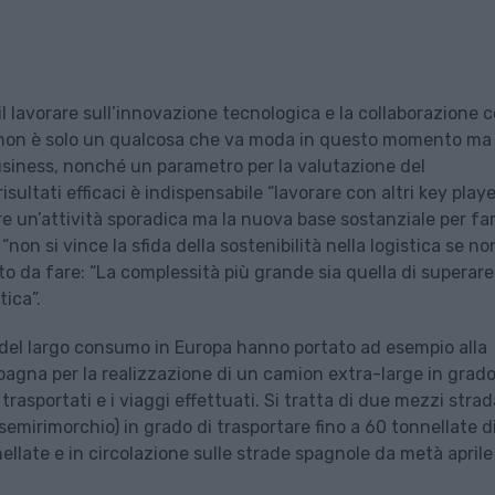
 lavorare sull’innovazione tecnologica e la collaborazione c
ilità non è solo un qualcosa che va moda in questo momento ma
siness, nonché un parametro per la valutazione del
ltati efficaci è indispensabile “lavorare con altri key playe
 un’attività sporadica ma la nuova base sostanziale per fa
on si vince la sfida della sostenibilità nella logistica se non
o da fare: “La complessità più grande sia quella di superare
tica”.
e del largo consumo in Europa hanno portato ad esempio alla
pagna per la realizzazione di un camion extra-large in grado
trasportati e i viaggi effettuati. Si tratta di due mezzi strad
semirimorchio) in grado di trasportare fino a 60 tonnellate d
llate e in circolazione sulle strade spagnole da metà aprile