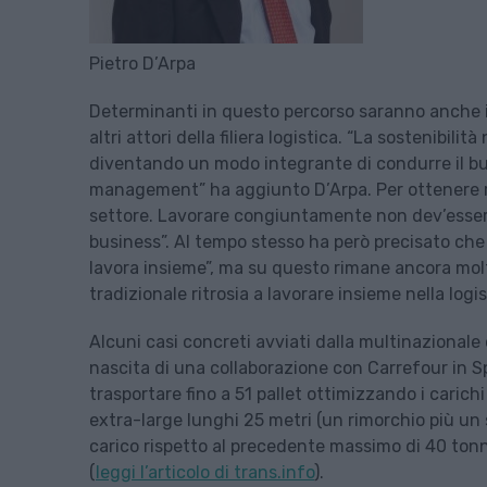
Pietro D’Arpa
Determinanti in questo percorso saranno anche il
altri attori della filiera logistica. “La sostenib
diventando un modo integrante di condurre il bu
management” ha aggiunto D’Arpa. Per ottenere risu
settore. Lavorare congiuntamente non dev’essere
business”. Al tempo stesso ha però precisato che “n
lavora insieme”, ma su questo rimane ancora molt
tradizionale ritrosia a lavorare insieme nella logis
Alcuni casi concreti avviati dalla multinazional
nascita di una collaborazione con Carrefour in S
trasportare fino a 51 pallet ottimizzando i carichi 
extra-large lunghi 25 metri (un rimorchio più un 
carico rispetto al precedente massimo di 40 tonne
(
leggi l’articolo di trans.info
).