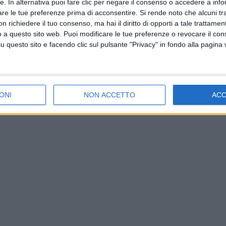
tte. In alternativa puoi fare clic per negare il consenso o accedere a inf
 che il colosso del largo consumo Procter&Gamble ha lancia
are le tue preferenze prima di acconsentire.
Si rende noto che alcuni tr
 richiedere il tuo consenso, ma hai il diritto di opporti a tale trattame
el 50% le emissioni di CO2 prodotte. A rivelare cosa preveda 
o a questo sito web. Puoi modificare le tue preferenze o revocare il con
dell’azienda, Pietro D’Arpa, intervenendo nei giorni scorsi 
questo sito e facendo clic sul pulsante "Privacy" in fondo alla pagina
ppresenta una vera e propria rivoluzione nel trasporto dei no
intervento previste: “Sviluppo esponenziale dell’intermodalità
ostra supply chain al fine di minimizzare i kilometri percorsi 
mo possano aiutarci a fare la differenza e nelle quali voglia
ONI
NON ACCETTO
AC
l 2025”.