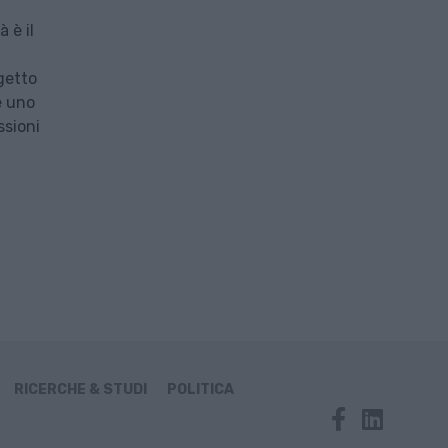
 è il
ogetto
e uno
ssioni
RICERCHE & STUDI
POLITICA