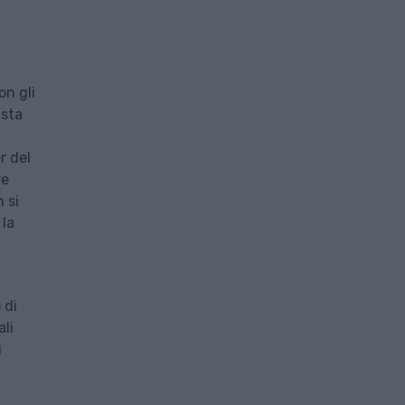
on gli
 sta
r del
re
 si
 la
 di
ali
i