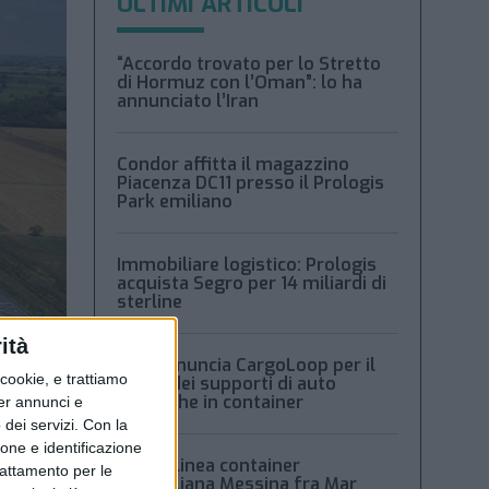
ULTIMI ARTICOLI
“Accordo trovato per lo Stretto
di Hormuz con l’Oman”: lo ha
annunciato l’Iran
Condor affitta il magazzino
Piacenza DC11 presso il Prologis
Park emiliano
Immobiliare logistico: Prologis
acquista Segro per 14 miliardi di
sterline
ità
Msc denuncia CargoLoop per il
ookie, e trattiamo
crollo dei supporti di auto
elettriche in container
per annunci e
dei servizi.
Con la
ione e identificazione
Nuova linea container
trattamento per le
dell’italiana Messina fra Mar