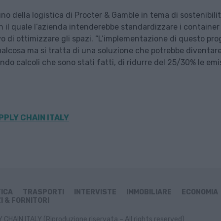
della logistica di Procter & Gamble in tema di sostenibilità
n il quale l’azienda intenderebbe standardizzare i container
tivo di ottimizzare gli spazi. “L’implementazione di questo pr
alcosa ma si tratta di una soluzione che potrebbe diventar
do calcoli che sono stati fatti, di ridurre del 25/30% le emi
PPLY CHAIN ITALY
TICA
TRASPORTI
INTERVISTE
IMMOBILIARE
ECONOMIA
I & FORNITORI
CHAIN ITALY (Riproduzione riservata – All rights reserved)