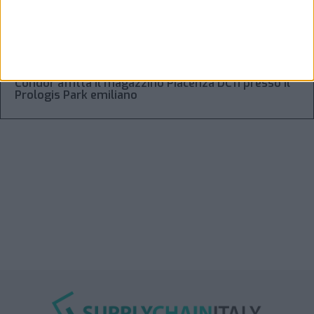
“Accordo trovato per lo Stretto di Hormuz con
l’Oman”: lo ha annunciato l’Iran
Condor affitta il magazzino Piacenza DC11 presso il
Prologis Park emiliano