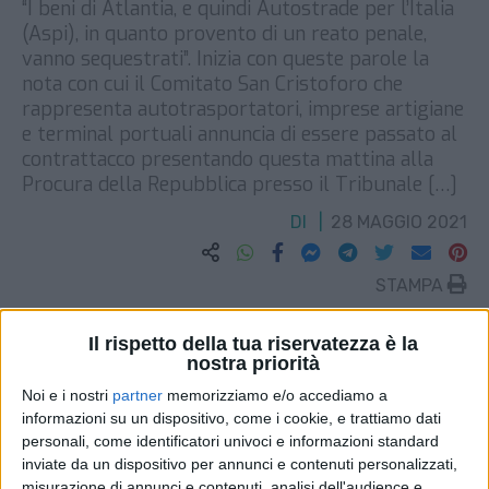
“I beni di Atlantia, e quindi Autostrade per l’Italia
(Aspi), in quanto provento di un reato penale,
vanno sequestrati”. Inizia con queste parole la
nota con cui il Comitato San Cristoforo che
rappresenta autotrasportatori, imprese artigiane
e terminal portuali annuncia di essere passato al
contrattacco presentando questa mattina alla
Procura della Repubblica presso il Tribunale […]
DI
28 MAGGIO 2021
STAMPA
Il rispetto della tua riservatezza è la
nostra priorità
Noi e i nostri
partner
memorizziamo e/o accediamo a
informazioni su un dispositivo, come i cookie, e trattiamo dati
personali, come identificatori univoci e informazioni standard
inviate da un dispositivo per annunci e contenuti personalizzati,
misurazione di annunci e contenuti, analisi dell'audience e