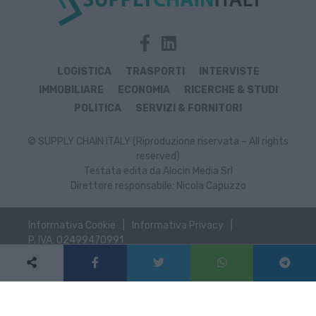
LOGISTICA
TRASPORTI
INTERVISTE
IMMOBILIARE
ECONOMIA
RICERCHE & STUDI
POLITICA
SERVIZI & FORNITORI
© SUPPLY CHAIN ITALY (Riproduzione riservata – All rights
reserved)
Testata edita da Alocin Media Srl
Direttore responsabile: Nicola Capuzzo
Informativa Cookie
Informativa Privacy
P. IVA: 02499470991