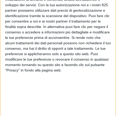
sviluppo dei servizi.
Con la tua autorizzazione noi e i nostri 825
partner possiamo utilizzare dati precisi di geolocalizzazione e
identificazione tramite la scansione del dispositivo. Puoi fare clic
per consentire a noi e ai nostri partner il trattamento per le
finalità sopra descritte. In alternativa puoi fare clic per negare il
consenso o accedere a informazioni più dettagliate e modificare
le tue preferenze prima di acconsentire.
Si rende noto che
alcuni trattamenti dei dati personali possono non richiedere il tuo
consenso, ma hai il diritto di opporti a tale trattamento. Le tue
preferenze si applicheranno solo a questo sito web. Puoi
modificare le tue preferenze o revocare il consenso in qualsiasi
momento tornando su questo sito e facendo clic sul pulsante
"Privacy" in fondo alla pagina web.
“I beni di Atlantia, e quindi Autostrade per l’Italia
(Aspi), in quanto provento di un reato
penale, vanno sequestrati”. Inizia con queste parole la
nota con cui il Comitato San Cristoforo che
rappresenta autotrasportatori, imprese artigiane e
terminal portuali annuncia di essere passato al
contrattacco presentando questa mattina alla