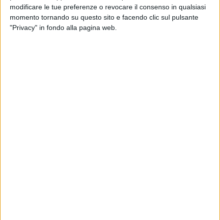
modificare le tue preferenze o revocare il consenso in qualsiasi
momento tornando su questo sito e facendo clic sul pulsante
"Privacy" in fondo alla pagina web.
Dai porti del Mar Tirreno settentrionale hanno preso
vita due nuove relazioni ferroviarie operate da
Medway Italy, società controllata dal gruppo Msc.
Secondo quanto
rivelato da SHIPPING ITALY
la prima