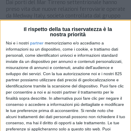
Dai porti del Mar Tirreno settentrionale hanno
preso vita due nuove relazioni ferroviarie operate
da Medway Italy, società controllata dal gruppo
Msc. Secondo quanto rivelato da SHIPPING ITALY
la prima novità riguarda l’esordio di Medway nel
Il rispetto della tua riservatezza è la
nostra priorità
porto di Livorno con 3 coppie di treni settimanali
che metteranno in collegamento il terminal
Noi e i nostri
partner
memorizziamo e/o accediamo a
Lorenzini con l’interporto di […]
informazioni su un dispositivo, come i cookie, e trattiamo dati
personali, come identificatori univoci e informazioni standard
DI
1 GIUGNO 2021
inviate da un dispositivo per annunci e contenuti personalizzati,
misurazione di annunci e contenuti, analisi dell'audience e
sviluppo dei servizi.
Con la tua autorizzazione noi e i nostri 825
STAMPA
partner possiamo utilizzare dati precisi di geolocalizzazione e
identificazione tramite la scansione del dispositivo. Puoi fare clic
per consentire a noi e ai nostri partner il trattamento per le
finalità sopra descritte. In alternativa puoi fare clic per negare il
consenso o accedere a informazioni più dettagliate e modificare
le tue preferenze prima di acconsentire.
Si rende noto che
alcuni trattamenti dei dati personali possono non richiedere il tuo
consenso, ma hai il diritto di opporti a tale trattamento. Le tue
preferenze si applicheranno solo a questo sito web. Puoi