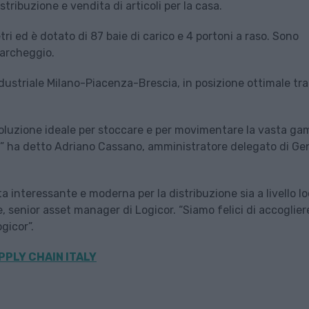
tribuzione e vendita di articoli per la casa.
tri ed è dotato di 87 baie di carico e 4 portoni a raso. Sono
parcheggio.
ndustriale Milano-Piacenza-Brescia, in posizione ottimale tra
 soluzione ideale per stoccare e per movimentare la vasta g
sa” ha detto Adriano Cassano, amministratore delegato di Ge
 interessante e moderna per la distribuzione sia a livello lo
, senior asset manager di Logicor. “Siamo felici di accoglier
gicor”.
PPLY CHAIN ITALY