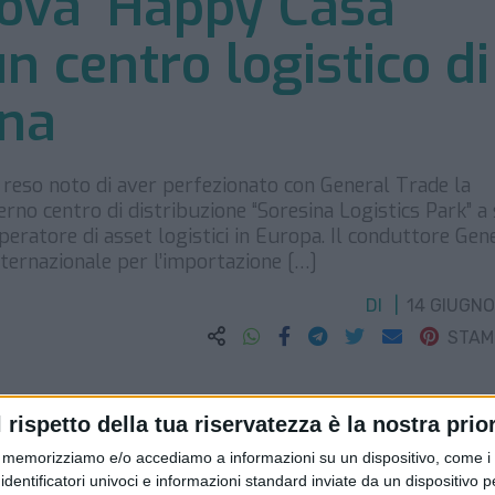
rova ‘Happy Casa’
n centro logistico di
ona
 reso noto di aver perfezionato con General Trade la
rno centro di distribuzione “Soresina Logistics Park” a
peratore di asset logistici in Europa. Il conduttore Gen
nternazionale per l’importazione […]
DI
14 GIUGNO
STA
l rispetto della tua riservatezza è la nostra prior
memorizziamo e/o accediamo a informazioni su un dispositivo, come i c
identificatori univoci e informazioni standard inviate da un dispositivo 