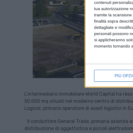
contenuti personalizz
tua autorizzazione no
tramite la scansione d
finalità sopra descri
dettagliate e modific
personali possono non
si applicheranno sol
momento tornando su 
PIÙ OPZI
L’intermediario immobiliare World Capital ha reso
50.000 mq situati nel moderno centro di distribu
Logicor, primario operatore di asset logistici in E
Il conduttore General Trade, primaria azienda a
distribuzione di oggettistica e piccoli elettrodom