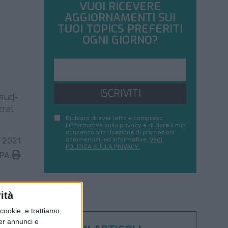
VUOI RICEVERE
AGGIORNAMENTI SUI
TUOI TOPICS PREFERITI
OGNI GIORNO?
ISCRIVITI
 sud-
eral
Dichiaro di aver letto e compreso
l'informativa sulla privacy e di dare il mio
consenso alla ricezione di promozioni
 2021
commerciali ed informative.
Vedi
POLITICA SULLA PRIVACY.
MPA
ità
ookie, e trattiamo
per annunci e