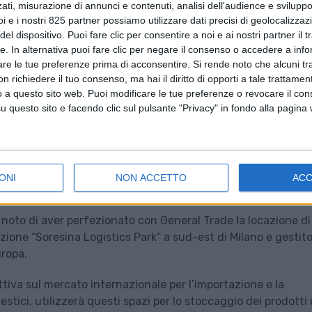
ati, misurazione di annunci e contenuti, analisi dell'audience e sviluppo 
i e i nostri 825 partner possiamo utilizzare dati precisi di geolocalizzaz
el dispositivo. Puoi fare clic per consentire a noi e ai nostri partner il 
tte. In alternativa puoi fare clic per negare il consenso o accedere a inf
are le tue preferenze prima di acconsentire.
Si rende noto che alcuni tr
 richiedere il tuo consenso, ma hai il diritto di opporti a tale trattame
o a questo sito web. Puoi modificare le tue preferenze o revocare il con
questo sito e facendo clic sul pulsante "Privacy" in fondo alla pagina
ONI
NON ACCETTO
AC
 noto di aver perfezionato con General Trade la locazione di
zione “Soresina Logistics Park” a sud-est di Milano e gestit
uropa.
ttiva sul mercato internazionale per l’importazione e la
estici, utilizzerà questi spazi per lo stoccaggio dei prodotti 