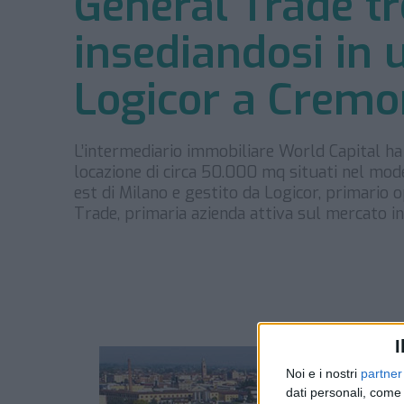
General Trade t
insediandosi in u
Logicor a Crem
L’intermediario immobiliare World Capital ha
locazione di circa 50.000 mq situati nel mode
est di Milano e gestito da Logicor, primario o
Trade, primaria azienda attiva sul mercato i
I
Noi e i nostri
partner
dati personali, come 