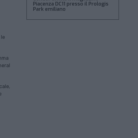
Piacenza DC11 presso il Prologis
Park emiliano
 le
amma
neral
cale,
e