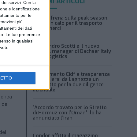
ULTIMI ARTICOLI
dei servizi.
Con la
ione e identificazione
trattamento per le
Xeneta frena sulla peak season,
ormazioni più
tariffe in calo per il trasporto
aereo merci
attamenti dei dati
nto. Le tue preferenze
senso in qualsiasi
Alessandro Scotti è il nuovo
 web.
general manager di Dachser Italy
Food Logistics
Regolamento Eidf e trasparenza
CETTO
della filiera: da Laghezza un
pacchetto per la due diligence
aziendale
 circa
o da
“Accordo trovato per lo Stretto
di Hormuz con l’Oman”: lo ha
annunciato l’Iran
del
Condor affitta il magazzino