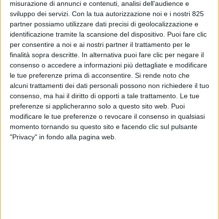
misurazione di annunci e contenuti, analisi dell'audience e
sviluppo dei servizi.
Con la tua autorizzazione noi e i nostri 825
partner possiamo utilizzare dati precisi di geolocalizzazione e
identificazione tramite la scansione del dispositivo. Puoi fare clic
per consentire a noi e ai nostri partner il trattamento per le
finalità sopra descritte. In alternativa puoi fare clic per negare il
consenso o accedere a informazioni più dettagliate e modificare
le tue preferenze prima di acconsentire.
Si rende noto che
alcuni trattamenti dei dati personali possono non richiedere il tuo
consenso, ma hai il diritto di opporti a tale trattamento. Le tue
preferenze si applicheranno solo a questo sito web. Puoi
modificare le tue preferenze o revocare il consenso in qualsiasi
“Trovo insopportabile che, ogni volta che si voglia
momento tornando su questo sito e facendo clic sul pulsante
parlare di logistica e lavoro, si debba affrontare
"Privacy" in fondo alla pagina web.
anzitutto il tema ‘legalità’ quasi come se l’intero
settore fosse caratterizzato da illegalità e soprusi”. E’
quanto dichiara il presidente di Confetra, Guido
Nicolini a proposito degli incidenti dei giorni scorsi.
“Non si considera mai che il nostro CCNL si applica a