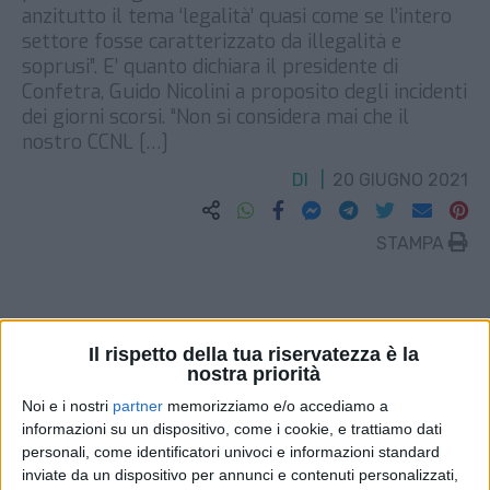
anzitutto il tema ‘legalità’ quasi come se l’intero
settore fosse caratterizzato da illegalità e
soprusi”. E’ quanto dichiara il presidente di
Confetra, Guido Nicolini a proposito degli incidenti
dei giorni scorsi. “Non si considera mai che il
nostro CCNL […]
DI
20 GIUGNO 2021
STAMPA
Il rispetto della tua riservatezza è la
nostra priorità
Noi e i nostri
partner
memorizziamo e/o accediamo a
informazioni su un dispositivo, come i cookie, e trattiamo dati
personali, come identificatori univoci e informazioni standard
inviate da un dispositivo per annunci e contenuti personalizzati,