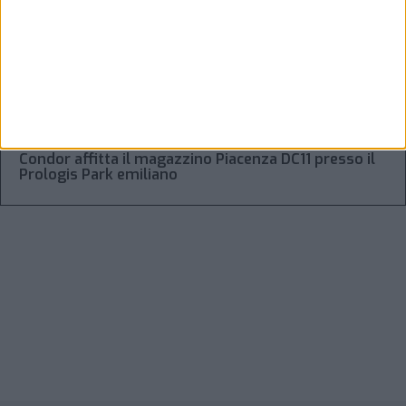
Regolamento Eidf e trasparenza della filiera: da
Laghezza un pacchetto per la due diligence
aziendale
“Accordo trovato per lo Stretto di Hormuz con
l’Oman”: lo ha annunciato l’Iran
Condor affitta il magazzino Piacenza DC11 presso il
Prologis Park emiliano