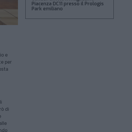
Piacenza DC11 presso il Prologis
Park emiliano
io e
te per
osta
i
rò di
e
alle
ando