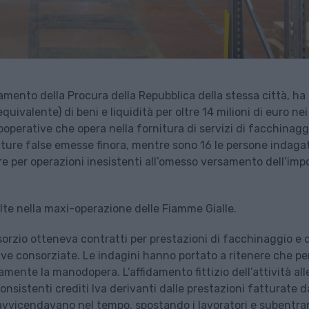
namento della Procura della Repubblica della stessa città, ha
uivalente) di beni e liquidità per oltre 14 milioni di euro nei
ooperative che opera nella fornitura di servizi di facchinagg
 fatture false emesse finora, mentre sono 16 le persone indaga
ure per operazioni inesistenti all’omesso versamento dell’imp
olte nella maxi-operazione delle Fiamme Gialle.
sorzio otteneva contratti per prestazioni di facchinaggio e d
tive consorziate. Le indagini hanno portato a ritenere che pe
amente la manodopera. L’affidamento fittizio dell’attività all
nsistenti crediti Iva derivanti dalle prestazioni fatturate d
i avvicendavano nel tempo, spostando i lavoratori e subentr