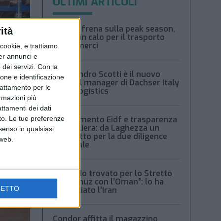
ULTIMI ARTICOLI
Xeneta frena sulla peak season,
ità
tariffe in calo per il trasporto
aereo merci
ookie, e trattiamo
per annunci e
dei servizi.
Con la
Alessandro Scotti è il nuovo
ione e identificazione
general manager di Dachser Italy
trattamento per le
Food Logistics
ormazioni più
attamenti dei dati
nto. Le tue preferenze
Regolamento Eidf e trasparenza
della filiera: da Laghezza un
senso in qualsiasi
pacchetto per la due diligence
 web.
aziendale
“Accordo trovato per lo Stretto
di Hormuz con l’Oman”: lo ha
CETTO
annunciato l’Iran
Condor affitta il magazzino