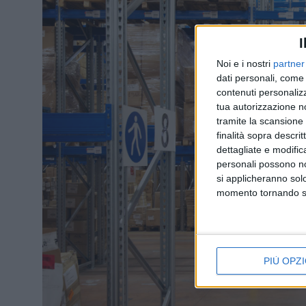
I
Noi e i nostri
partner
dati personali, come 
contenuti personalizz
tua autorizzazione no
tramite la scansione d
finalità sopra descri
dettagliate e modific
personali possono non
si applicheranno sol
momento tornando su 
PIÙ OPZI