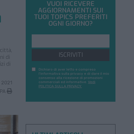
VUOI RICEVERE
AGGIORNAMENTI SUI
a
TUOI TOPICS PREFERITI
OGNI GIORNO?
città,
ISCRIVITI
ni di
zi di
Dichiaro di aver letto e compreso
l'informativa sulla privacy e di dare il mio
consenso alla ricezione di promozioni
 2021
commerciali ed informative.
Vedi
POLITICA SULLA PRIVACY.
MPA