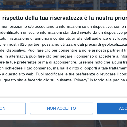
l rispetto della tua riservatezza è la nostra prior
memorizziamo e/o accediamo a informazioni su un dispositivo, come i c
identificatori univoci e informazioni standard inviate da un dispositivo 
ati, misurazione di annunci e contenuti, analisi dell'audience e sviluppo 
i e i nostri 825 partner possiamo utilizzare dati precisi di geolocalizzaz
el dispositivo. Puoi fare clic per consentire a noi e ai nostri partner il 
tte. In alternativa puoi fare clic per negare il consenso o accedere a inf
are le tue preferenze prima di acconsentire.
Si rende noto che alcuni tr
 richiedere il tuo consenso, ma hai il diritto di opporti a tale trattame
o a questo sito web. Puoi modificare le tue preferenze o revocare il con
questo sito e facendo clic sul pulsante "Privacy" in fondo alla pagina
ONI
NON ACCETTO
AC