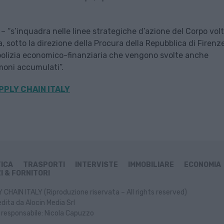
– “s’inquadra nelle linee strategiche d’azione del Corpo volt
a, sotto la direzione della Procura della Repubblica di Firenze
di polizia economico-finanziaria che vengono svolte anche
imoni accumulati”.
PPLY CHAIN ITALY
TICA
TRASPORTI
INTERVISTE
IMMOBILIARE
ECONOMIA
I & FORNITORI
CHAIN ITALY (Riproduzione riservata – All rights reserved)
dita da Alocin Media Srl
 responsabile: Nicola Capuzzo