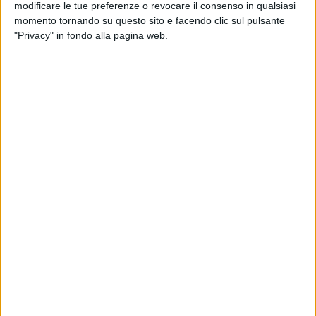
modificare le tue preferenze o revocare il consenso in qualsiasi
momento tornando su questo sito e facendo clic sul pulsante
"Privacy" in fondo alla pagina web.
Dhl ha avviato l’iter per poter raddoppiare la superficie
del suo centro logistico in località cascina Sacchelle,
a Borgo San Giovanni, in provincia di Lodi. A darne
conto è
Il Cittadino
, secondo il quale l’obiettivo della
società sarebbe quello di realizzare altri due