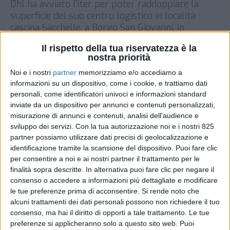
Dhl ha avviato l’iter per poter raddoppiare la
superficie del suo centro logistico in località
cascina Sacchelle, a Borgo San Giovanni, in
provincia di Lodi. A darne conto è Il Cittadino,
Il rispetto della tua riservatezza è la
secondo il quale l’obiettivo della società sarebbe
nostra priorità
quello di realizzare altri due capannoni pari a
Noi e i nostri
partner
memorizziamo e/o accediamo a
quelli già esistenti ed estesi su 35mila metri
informazioni su un dispositivo, come i cookie, e trattiamo dati
quadri. […]
personali, come identificatori univoci e informazioni standard
DI
17 AGOSTO 2021
inviate da un dispositivo per annunci e contenuti personalizzati,
misurazione di annunci e contenuti, analisi dell'audience e
sviluppo dei servizi.
Con la tua autorizzazione noi e i nostri 825
STAMPA
partner possiamo utilizzare dati precisi di geolocalizzazione e
identificazione tramite la scansione del dispositivo. Puoi fare clic
per consentire a noi e ai nostri partner il trattamento per le
finalità sopra descritte. In alternativa puoi fare clic per negare il
consenso o accedere a informazioni più dettagliate e modificare
le tue preferenze prima di acconsentire.
Si rende noto che
alcuni trattamenti dei dati personali possono non richiedere il tuo
consenso, ma hai il diritto di opporti a tale trattamento. Le tue
preferenze si applicheranno solo a questo sito web. Puoi