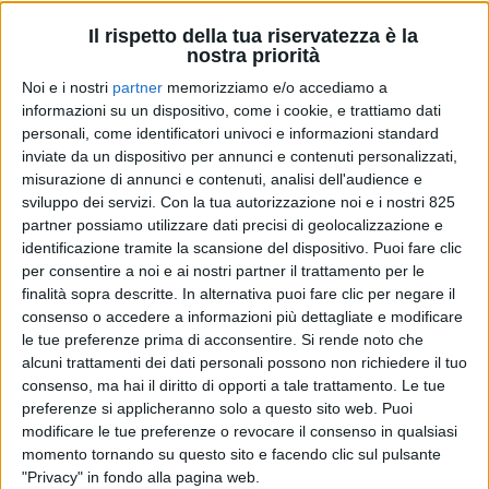
ferroviario o marittimo. In particolare i mezzi
Il rispetto della tua riservatezza è la
saranno impiegati sulle rotte short sea tra Italia,
nostra priorità
Grecia e Turchia. Il gruppo triestino, tra i più
Noi e i nostri
partner
memorizziamo e/o accediamo a
grandi […]
informazioni su un dispositivo, come i cookie, e trattiamo dati
personali, come identificatori univoci e informazioni standard
DI
19 AGOSTO 2021
inviate da un dispositivo per annunci e contenuti personalizzati,
misurazione di annunci e contenuti, analisi dell'audience e
STAMPA
sviluppo dei servizi.
Con la tua autorizzazione noi e i nostri 825
partner possiamo utilizzare dati precisi di geolocalizzazione e
identificazione tramite la scansione del dispositivo. Puoi fare clic
per consentire a noi e ai nostri partner il trattamento per le
finalità sopra descritte. In alternativa puoi fare clic per negare il
consenso o accedere a informazioni più dettagliate e modificare
le tue preferenze prima di acconsentire.
Si rende noto che
alcuni trattamenti dei dati personali possono non richiedere il tuo
consenso, ma hai il diritto di opporti a tale trattamento. Le tue
preferenze si applicheranno solo a questo sito web. Puoi
modificare le tue preferenze o revocare il consenso in qualsiasi
momento tornando su questo sito e facendo clic sul pulsante
"Privacy" in fondo alla pagina web.