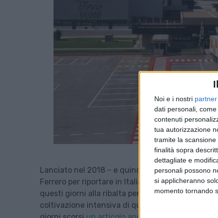
I
Noi e i nostri
partner
dati personali, come 
contenuti personalizz
tua autorizzazione no
tramite la scansione d
finalità sopra descri
dettagliate e modific
Lanciato nel 2018 – e quindi ben prima dell’affior
personali possono non
si applicheranno sol
Ferrero per riportare in Italia parte della produzi
momento tornando su 
questi giorni alla ribalta per il rischio – paventat
coltivazione intensiva di questo frutto porti all
giorni scorsi
un articolo anche il Financial Times