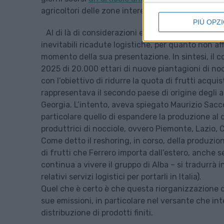
agricoltori delle zone interessate da questa nuova
PIÙ OPZI
Al di là di considerazioni etiche e agronomiche
inevitabili ricadute logistiche, per quanto non af
momento della sua presentazione. In sintesi, il co
2025 di 20.000 ettari di nuove piantagioni di nocc
con l’obiettivo di ridurre la quota di frutti acquist
rappresentava il secondo paese di origine degli a
Georgia. L’intento, aveva spiegato Maurizio Sacco
particolare quello di espandere la produzione al d
produttrici di nocciole, ovvero Piemonte, Lazio, C
Come detto il reshoring, in corso, della produzio
di frutti che Ferrero importa dall’estero, anche 
continua a vivere il gruppo di Alba – si tradurrà i
relativi servizi logistici per portarli in Italia).
Quel che è certo è che questa riorganizzazione del
sue emissioni, in particolare nel versante che in
distribuzione di prodotti finiti.