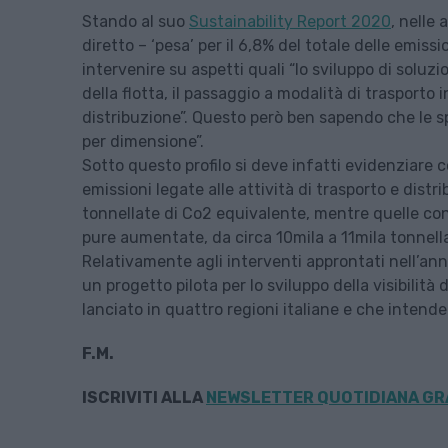
Stando al suo
Sustainability Report 2020
, nelle 
diretto – ‘pesa’ per il 6,8% del totale delle emiss
intervenire su aspetti quali “lo sviluppo di soluz
della flotta, il passaggio a modalità di trasporto i
distribuzione”. Questo però ben sapendo che le s
per dimensione”.
Sotto questo profilo si deve infatti evidenziare 
emissioni legate alle attività di trasporto e dist
tonnellate di Co2 equivalente, mentre quelle con
pure aumentate, da circa 10mila a 11mila tonnell
Relativamente agli interventi approntati nell’ann
un progetto pilota per lo sviluppo della visibilità
lanciato in quattro regioni italiane e che intend
F.M.
ISCRIVITI ALLA
NEWSLETTER QUOTIDIANA GRA