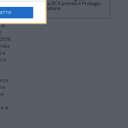
Piacenza DC11 presso il Prologis
Park emiliano
CETTO
n sé
 al
l
 2018,
talia
e e
 in
uota
che
ei
re le