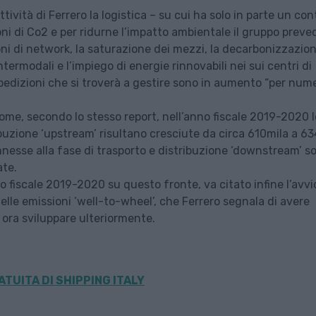
attività di Ferrero la logistica – su cui ha solo in parte un con
ioni di Co2 e per ridurne l’impatto ambientale il gruppo preve
ioni di network, la saturazione dei mezzi, la decarbonizzazio
ntermodali e l’impiego di energie rinnovabili nei sui centri di
pedizioni che si troverà a gestire sono in aumento “per num
come, secondo lo stesso report, nell’anno fiscale 2019-2020 l
ribuzione ‘upstream’ risultano cresciute da circa 610mila a 6
nesse alla fase di trasporto e distribuzione ‘downstream’ s
ate.
o fiscale 2019-2020 su questo fronte, va citato infine l’avvi
 delle emissioni ‘well-to-wheel’, che Ferrero segnala di avere
e ora sviluppare ulteriormente.
TUITA DI SHIPPING ITALY