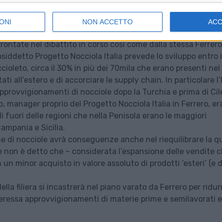
 (e redditizia) attività.
ONI
NON ACCETTO
AC
, il piano è interessante anche perché si presume porterà co
frontate nel dibattito in corso così come dalla stessa Ferrero
siddetto Progetto Nocciola Italia prevede lo sviluppo entro i
ioleto, circa il 30% in più dei 70mila che erano presenti nel
ati all’estero e di accorciare le supply chain. In particolare l’I
pprovvigionamenti di nocciole dopo la Turchia e prima di Cil
, manager proprio del Progetto Nocciola Italia in Ferrero, era
i fuori delle regioni che nella Penisola erano le maggiori
ampania e Sicilia.
ne di nocciole avrà conseguenze anche nel riequilibrare la q
se non è detto che – considerata l’espansione delle vendite 
n un minor acquisto in valore assoluto di prodotti ‘esteri’ (e d
la filiera si incastrerà nel piano varato da Ferrero per ridur
teressa approvvigionamenti di materie prime e semilavorati e