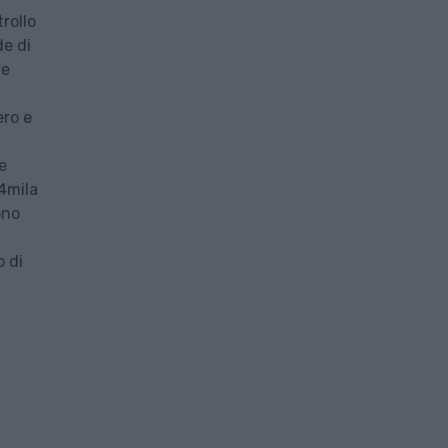
trollo
de di
ne
ero e
e
34mila
ono
o di