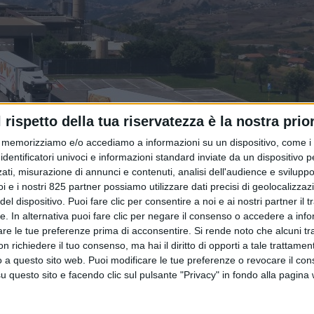
l rispetto della tua riservatezza è la nostra prior
memorizziamo e/o accediamo a informazioni su un dispositivo, come i c
identificatori univoci e informazioni standard inviate da un dispositivo 
ati, misurazione di annunci e contenuti, analisi dell'audience e sviluppo 
i e i nostri 825 partner possiamo utilizzare dati precisi di geolocalizzaz
el dispositivo. Puoi fare clic per consentire a noi e ai nostri partner il 
tte. In alternativa puoi fare clic per negare il consenso o accedere a inf
are le tue preferenze prima di acconsentire.
Si rende noto che alcuni tr
are di considerazioni legate all’emergenza sanitaria – il pian
 richiedere il tuo consenso, ma hai il diritto di opporti a tale trattame
o a questo sito web. Puoi modificare le tue preferenze o revocare il con
one delle nocciole necessarie per realizzare la Nutella è torna
questo sito e facendo clic sul pulsante "Privacy" in fondo alla pagina
o da alcuni agricoltori e relative associazioni di categoria – c
o sviluppo, in alcune aree, di monocolture. Al tema ha dedicat
, che ha riportato proprio le voci critiche (e non) di alcuni