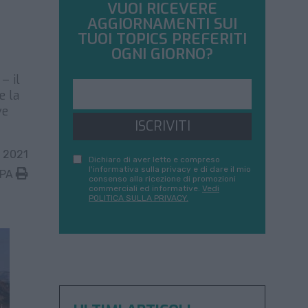
VUOI RICEVERE
AGGIORNAMENTI SUI
TUOI TOPICS PREFERITI
OGNI GIORNO?
– il
e la
ve
ISCRIVITI
 2021
Dichiaro di aver letto e compreso
l'informativa sulla privacy e di dare il mio
MPA
consenso alla ricezione di promozioni
commerciali ed informative.
Vedi
POLITICA SULLA PRIVACY.