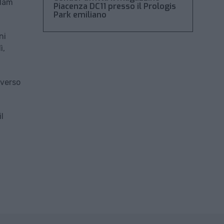
rdam
Piacenza DC11 presso il Prologis
Park emiliano
ni
ì,
 verso
l