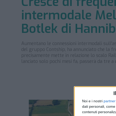
Cresce di frequen
intermodale Mel
Botlek di Hannib
Aumentano le connessioni intermodali sull’a
del gruppo Contship, ha annunciato che la fr
precisamente mette in relazione lo scalo Rai
lanciato solo pochi mesi fa, passerà da tre a
I
Noi e i nostri
partner
dati personali, come 
contenuti personalizz