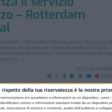
za il servizio
zo – Rotterdam
al
sse Milano – Rotterdam. Hannibal, ovvero l’operatore 
equenza del servizio per carichi con profilo P400 che
l Hub Milano di Melzo con il terminal Rotterdam Botlek 
 quattro […]
DI
6 SETTEMBRE
STA
l rispetto della tua riservatezza è la nostra prior
memorizziamo e/o accediamo a informazioni su un dispositivo, come i c
identificatori univoci e informazioni standard inviate da un dispositivo 
ati, misurazione di annunci e contenuti, analisi dell'audience e sviluppo 