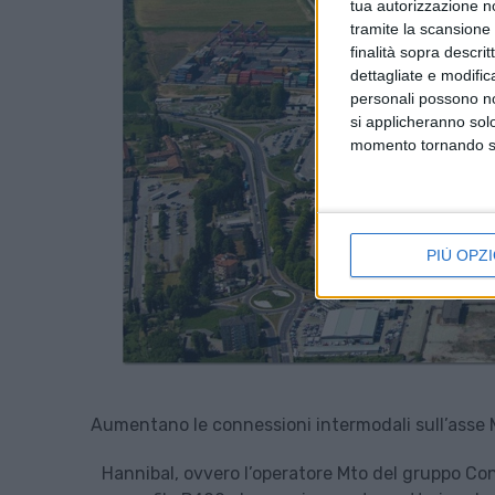
tua autorizzazione no
tramite la scansione d
finalità sopra descri
dettagliate e modific
personali possono non
si applicheranno sol
momento tornando su 
PIÙ OPZI
Aumentano le connessioni intermodali sull’asse 
Hannibal, ovvero l’operatore Mto del gruppo Con