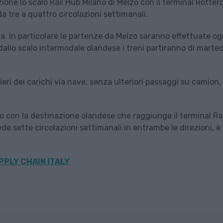
ione lo scalo Rail Hub Milano di Melzo con il terminal Rotte
da tre a quattro circolazioni settimanali.
a. In particolare le partenze da Melzo saranno effettuate og
allo scalo intermodale olandese i treni partiranno di marted
ieri dei carichi via nave, senza ulteriori passaggi su camion,
 con la destinazione olandese che raggiunge il terminal Rai
e sette circolazioni settimanali in entrambe le direzioni, è
PPLY CHAIN ITALY