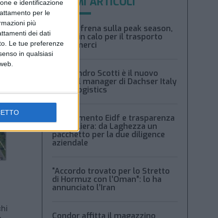
ULTIMI ARTICOLI
ione e identificazione
trattamento per le
ormazioni più
Xeneta frena sulla peak season,
attamenti dei dati
tariffe in calo per il trasporto
nto. Le tue preferenze
aereo merci
senso in qualsiasi
 web.
Alessandro Scotti è il nuovo
general manager di Dachser Italy
Food Logistics
CETTO
Regolamento Eidf e trasparenza
della filiera: da Laghezza un
pacchetto per la due diligence
aziendale
“Accordo trovato per lo Stretto
di Hormuz con l’Oman”: lo ha
annunciato l’Iran
chi
Condor affitta il magazzino