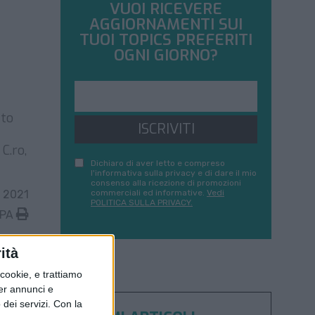
VUOI RICEVERE
AGGIORNAMENTI SUI
TUOI TOPICS PREFERITI
OGNI GIORNO?
Mto
ISCRIVITI
C.ro,
Dichiaro di aver letto e compreso
l'informativa sulla privacy e di dare il mio
consenso alla ricezione di promozioni
 2021
commerciali ed informative.
Vedi
POLITICA SULLA PRIVACY.
MPA
ità
ookie, e trattiamo
per annunci e
dei servizi.
Con la