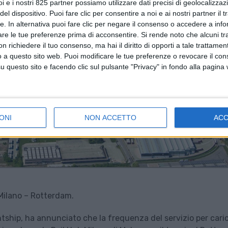
i e i nostri 825 partner possiamo utilizzare dati precisi di geolocalizzaz
el dispositivo. Puoi fare clic per consentire a noi e ai nostri partner il 
tte. In alternativa puoi fare clic per negare il consenso o accedere a inf
are le tue preferenze prima di acconsentire.
Si rende noto che alcuni tr
 richiedere il tuo consenso, ma hai il diritto di opporti a tale trattame
o a questo sito web. Puoi modificare le tue preferenze o revocare il con
questo sito e facendo clic sul pulsante "Privacy" in fondo alla pagina
ONI
NON ACCETTO
AC
Milano – Rotterdam.
tship, ha annunciato che la frequenza del servizio per cari