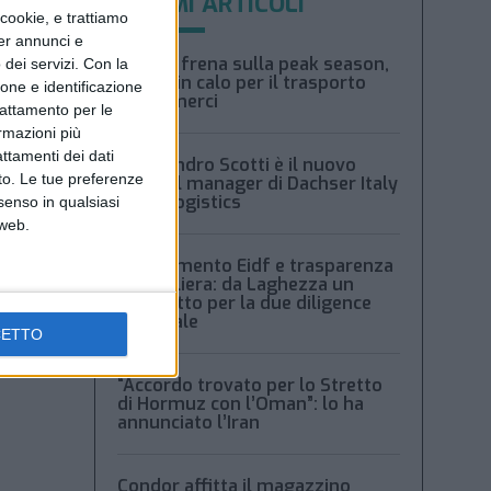
ULTIMI ARTICOLI
ookie, e trattiamo
per annunci e
Xeneta frena sulla peak season,
dei servizi.
Con la
tariffe in calo per il trasporto
ione e identificazione
aereo merci
trattamento per le
ormazioni più
attamenti dei dati
Alessandro Scotti è il nuovo
nto. Le tue preferenze
general manager di Dachser Italy
Food Logistics
senso in qualsiasi
 web.
Regolamento Eidf e trasparenza
della filiera: da Laghezza un
pacchetto per la due diligence
aziendale
CETTO
“Accordo trovato per lo Stretto
di Hormuz con l’Oman”: lo ha
annunciato l’Iran
Condor affitta il magazzino