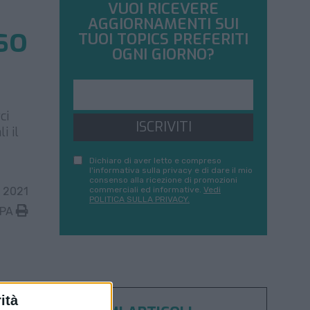
VUOI RICEVERE
AGGIORNAMENTI SUI
so
TUOI TOPICS PREFERITI
OGNI GIORNO?
ci
ISCRIVITI
i il
Dichiaro di aver letto e compreso
l'informativa sulla privacy e di dare il mio
consenso alla ricezione di promozioni
 2021
commerciali ed informative.
Vedi
POLITICA SULLA PRIVACY.
MPA
ità