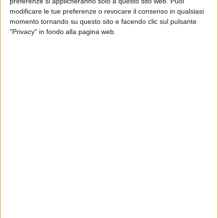
preferenze si applicheranno solo a questo sito web. Puoi
modificare le tue preferenze o revocare il consenso in qualsiasi
momento tornando su questo sito e facendo clic sul pulsante
"Privacy" in fondo alla pagina web.
Anche il mese di agosto si è chiuso con un
peggioramento della puntualità dei servizi container.
L’ultimo report di Sea-Intelligence riferisce infatti che
nei 31 giorni interessati, solo il 33,6% delle navi è
infatti arrivato per tempo, segnando così il nuovo
record negativo da quando la società ha avviato le
rilevazioni, dieci anni fa.
In particolare l’analisi (condotta su 34 rotte,
prendendo in considerazione oltre 60 carrier) mostra
che ad agosto l’affidabilità dei vettori container è