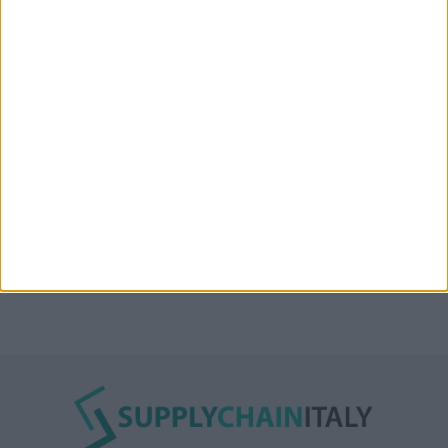
“Accordo trovato per lo Stretto di Hormuz con
l’Oman”: lo ha annunciato l’Iran
Condor affitta il magazzino Piacenza DC11 presso il
Prologis Park emiliano