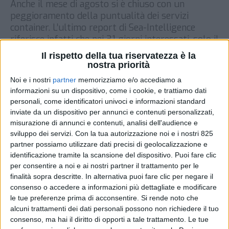
Anche il mese di agosto si è chiuso con un
peggioramento della puntualità dei servizi
container. L’ultimo report di Sea-Intelligence
riferisce infatti che nei 31 giorni interessati, solo il
33,6% delle navi è infatti arrivato per tempo,
Il rispetto della tua riservatezza è la
segnando così il nuovo record negativo da quando
nostra priorità
la società ha avviato le rilevazioni, dieci anni fa. In
Noi e i nostri
partner
memorizziamo e/o accediamo a
[…]
informazioni su un dispositivo, come i cookie, e trattiamo dati
personali, come identificatori univoci e informazioni standard
DI
28 SETTEMBRE 2021
inviate da un dispositivo per annunci e contenuti personalizzati,
misurazione di annunci e contenuti, analisi dell'audience e
STAMPA
sviluppo dei servizi.
Con la tua autorizzazione noi e i nostri 825
partner possiamo utilizzare dati precisi di geolocalizzazione e
identificazione tramite la scansione del dispositivo. Puoi fare clic
per consentire a noi e ai nostri partner il trattamento per le
finalità sopra descritte. In alternativa puoi fare clic per negare il
consenso o accedere a informazioni più dettagliate e modificare
le tue preferenze prima di acconsentire.
Si rende noto che
alcuni trattamenti dei dati personali possono non richiedere il tuo
consenso, ma hai il diritto di opporti a tale trattamento. Le tue