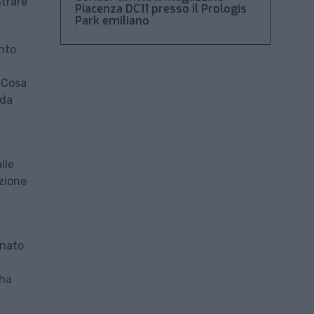
ntrare
Piacenza DC11 presso il Prologis
Park emiliano
ento
. Cosa
 da
lle
azione
inato
 ha