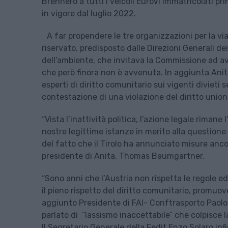
Brennero a tutti i veicoli EuroVI immatricolati p
in vigore dal luglio 2022.
A far propendere le tre organizzazioni per la vi
riservato, predisposto dalle Direzioni Generali d
dell’ambiente, che invitava la Commissione ad av
che però finora non è avvenuta. In aggiunta Anita
esperti di diritto comunitario sui vigenti divieti s
contestazione di una violazione del diritto unio
“Vista l’inattività politica, l’azione legale riman
nostre legittime istanze in merito alla question
del fatto che il Tirolo ha annunciato misure ancor
presidente di Anita, Thomas Baumgartner.
“Sono anni che l’Austria non rispetta le regole e
il pieno rispetto del diritto comunitario, promuov
aggiunto Presidente di FAI- Conftrasporto Paolo 
parlato di “lassismo inaccettabile” che colpisce l
Il Segretario Generale della Fedit Enzo Solaro in