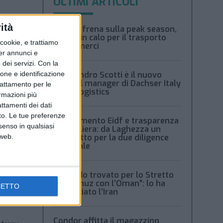
ULTIMI ARTICOLI
ità
Xeneta frena sulla peak season,
tariffe in calo per il trasporto
ookie, e trattiamo
aereo merci
per annunci e
dei servizi.
Con la
ione e identificazione
Alessandro Scotti è il nuovo
general manager di Dachser Italy
trattamento per le
Food Logistics
ormazioni più
attamenti dei dati
nto. Le tue preferenze
Regolamento Eidf e trasparenza
senso in qualsiasi
della filiera: da Laghezza un
 web.
pacchetto per la due diligence
aziendale
dato a
“Accordo trovato per lo Stretto
nti
di Hormuz con l’Oman”: lo ha
CETTO
annunciato l’Iran
Condor affitta il magazzino