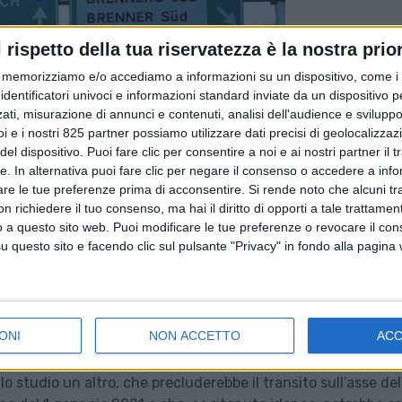
l rispetto della tua riservatezza è la nostra prior
memorizziamo e/o accediamo a informazioni su un dispositivo, come i c
identificatori univoci e informazioni standard inviate da un dispositivo 
ati, misurazione di annunci e contenuti, analisi dell'audience e sviluppo 
i e i nostri 825 partner possiamo utilizzare dati precisi di geolocalizzaz
el dispositivo. Puoi fare clic per consentire a noi e ai nostri partner il 
tte. In alternativa puoi fare clic per negare il consenso o accedere a inf
are le tue preferenze prima di acconsentire.
Si rende noto che alcuni tr
 richiedere il tuo consenso, ma hai il diritto di opporti a tale trattame
o a questo sito web. Puoi modificare le tue preferenze o revocare il con
questo sito e facendo clic sul pulsante "Privacy" in fondo alla pagina
vvero Anita, Fai e Fedit – hanno annunciato di aver dato man
messa in mora della Commissione UE per inazione nei confro
ONI
NON ACCETTO
AC
teralmente da Vienna al transito dei tir in Tirolo.
rto di alcune categorie merceologiche) e a quello
notturno,
lo studio un altro, che precluderebbe il transito sull’asse del