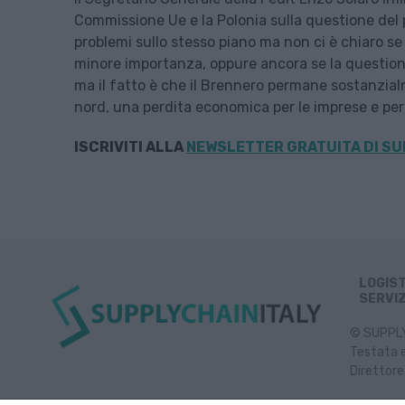
Commissione Ue e la Polonia sulla questione del 
problemi sullo stesso piano ma non ci è chiaro s
minore importanza, oppure ancora se la questione si
ma il fatto è che il Brennero permane sostanzia
nord, una perdita economica per le imprese e per
ISCRIVITI ALLA
NEWSLETTER GRATUITA DI SU
LOGIS
SERVIZ
© SUPPLY 
Testata e
Direttore