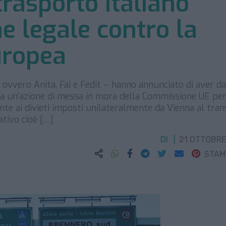
trasporto italiano
e legale contro la
uropea
– ovvero Anita, Fai e Fedit – hanno annunciato di aver d
a un’azione di messa in mora della Commissione UE pe
nte ai divieti imposti unilateralmente da Vienna al tran
lativo cioè […]
DI
21 OTTOBRE
STA