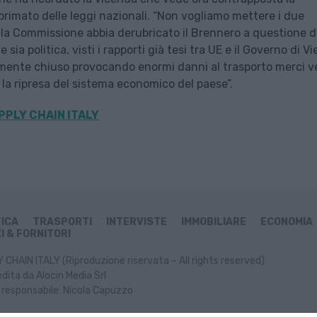
primato delle leggi nazionali. “Non vogliamo mettere i due
e la Commissione abbia derubricato il Brennero a questione d
a politica, visti i rapporti già tesi tra UE e il Governo di V
lmente chiuso provocando enormi danni al trasporto merci v
 la ripresa del sistema economico del paese”.
PPLY CHAIN ITALY
TICA
TRASPORTI
INTERVISTE
IMMOBILIARE
ECONOMIA
I & FORNITORI
CHAIN ITALY (Riproduzione riservata – All rights reserved)
dita da Alocin Media Srl
 responsabile: Nicola Capuzzo