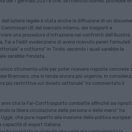
rima del 1 gennaio 2021 e che, se ritenuto idoneo, potrebbe e
a dell’azione legale è stata anche la diffusione di un docum
ei Commissari UE del mercato interno, dei trasporti e
viare una procedura d’infrazione nei confronti dell’Austria
, Fai e Fedit evidenziano di avere ricevuto pareri formulati
ettoriale” e notturno” in Tirolo, secondo i quali sarebbe la
nale sarebbe fondata.
e l’unico strumento utile per poter ricevere risposte concrete a
e del Brennero, che si rende ancora più urgente, in consider
a più restrittive sul divieto settoriale” ha commentato il
d anni cha la Fai-Conftrasporto combatte affinché sia riprist
endo la libera circolazione delle persone e delle merci” ha
Uggè, che pure rispetto alla inazione della politica europea
a capacità di export italiana.
fine ha ricordato la vicenda che vede ora contrapposta la