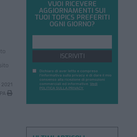
VUOI RICEVERE
AGGIORNAMENTI SUI
TUOI TOPICS PREFERITI
OGNI GIORNO?
ato
ISCRIVITI
r
sito
Dichiaro di aver letto e compreso
l'informativa sulla privacy e di dare il mio
consenso alla ricezione di promozioni
 2021
commerciali ed informative.
Vedi
POLITICA SULLA PRIVACY.
MPA