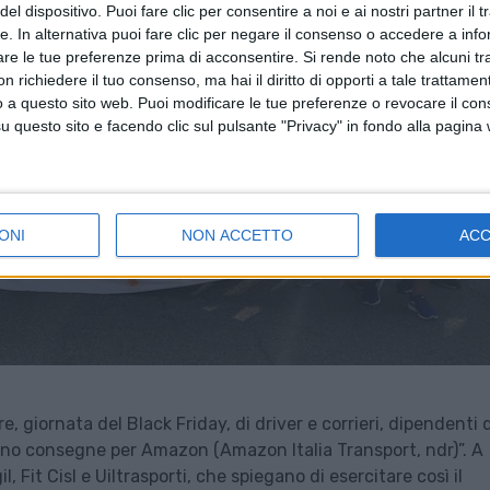
el dispositivo. Puoi fare clic per consentire a noi e ai nostri partner il 
tte. In alternativa puoi fare clic per negare il consenso o accedere a inf
are le tue preferenze prima di acconsentire.
Si rende noto che alcuni tr
 richiedere il tuo consenso, ma hai il diritto di opporti a tale trattame
o a questo sito web. Puoi modificare le tue preferenze o revocare il con
questo sito e facendo clic sul pulsante "Privacy" in fondo alla pagina
ONI
NON ACCETTO
AC
 giornata del Black Friday, di driver e corrieri, dipendenti d
no consegne per Amazon (Amazon Italia Transport, ndr)”. A
l, Fit Cisl e Uiltrasporti, che spiegano di esercitare così il