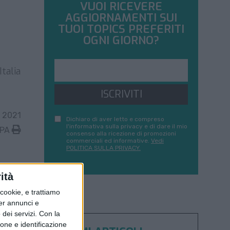
VUOI RICEVERE
AGGIORNAMENTI SUI
TUOI TOPICS PREFERITI
OGNI GIORNO?
talia
ISCRIVITI
 2021
Dichiaro di aver letto e compreso
l'informativa sulla privacy e di dare il mio
MPA
consenso alla ricezione di promozioni
commerciali ed informative.
Vedi
POLITICA SULLA PRIVACY.
ità
ookie, e trattiamo
per annunci e
dei servizi.
Con la
ione e identificazione