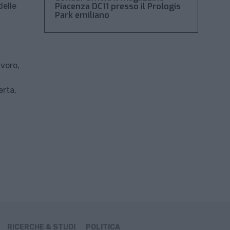
delle
Piacenza DC11 presso il Prologis
Park emiliano
avoro,
erta,
RICERCHE & STUDI
POLITICA