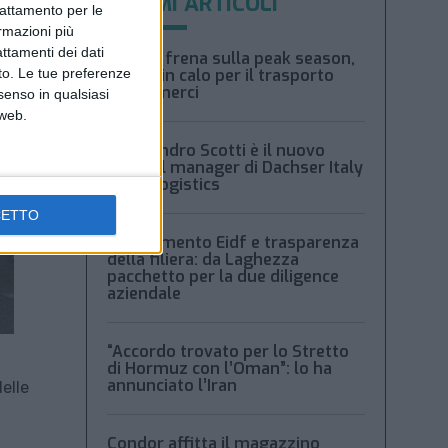
ULTIMI ARTICOLI
trattamento per le
ormazioni più
attamenti dei dati
Xeneta frena sulla peak season,
nto. Le tue preferenze
tariffe in calo per il trasporto
aereo merci
senso in qualsiasi
 web.
Alessandro Scotti è il nuovo
general manager di Dachser Italy
Food Logistics
CETTO
Regolamento Eidf e trasparenza
della filiera: da Laghezza
pacchetto per la due diligence
aziendale
“Accordo trovato per lo Stretto
di Hormuz con l’Oman”: lo ha
annunciato l’Iran
elle
Condor affitta il magazzino