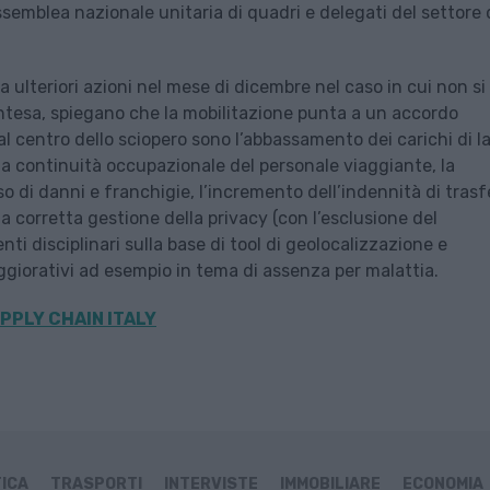
emblea nazionale unitaria di quadri e delegati del settore 
a ulteriori azioni nel mese di dicembre nel caso in cui non si
a intesa, spiegano che la mobilitazione punta a un accordo
 al centro dello sciopero sono l’abbassamento dei carichi di l
r, la continuità occupazionale del personale viaggiante, la
 di danni e franchigie, l’incremento dell’indennità di trasf
la corretta gestione della privacy (con l’esclusione del
enti disciplinari sulla base di tool di geolocalizzazione e
eggiorativi ad esempio in tema di assenza per malattia.
PPLY CHAIN ITALY
TICA
TRASPORTI
INTERVISTE
IMMOBILIARE
ECONOMIA