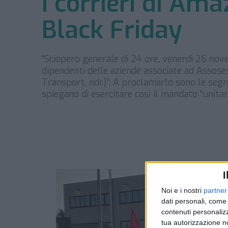
I corrieri di Ama
Black Friday
“Sciopero generale di 24 ore, venerdì 26 novem
dipendenti delle aziende associate ad Assos
Transport, ndr)”. A proclamarlo sono le segrete
spiegano di esercitare così il mandato “unit
I
Noi e i nostri
partner
dati personali, come 
contenuti personalizz
tua autorizzazione no