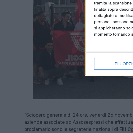
tramite la scansione d
finalità sopra descri
dettagliate e modific
personali possono non
si applicheranno sol
momento tornando su 
PIÙ OPZI
“Sciopero generale di 24 ore, venerdì 26 novembre,
aziende associate ad Assosespressi che effettua
proclamarlo sono le segreterie nazionali di Filt Cgi