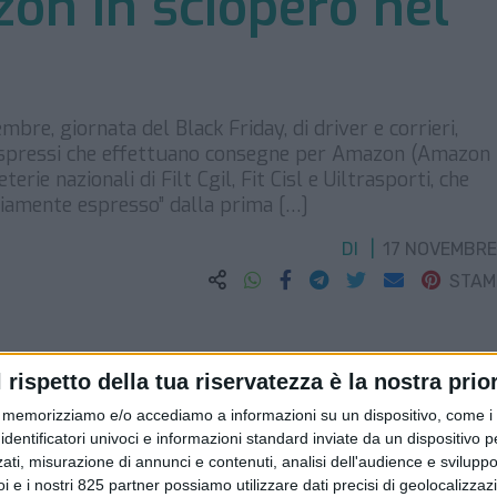
zon in sciopero nel
bre, giornata del Black Friday, di driver e corrieri,
espressi che effettuano consegne per Amazon (Amazon I
rie nazionali di Filt Cgil, Fit Cisl e Uiltrasporti, che
ariamente espresso” dalla prima […]
DI
17 NOVEMBRE
STA
l rispetto della tua riservatezza è la nostra prior
memorizziamo e/o accediamo a informazioni su un dispositivo, come i c
identificatori univoci e informazioni standard inviate da un dispositivo 
ati, misurazione di annunci e contenuti, analisi dell'audience e sviluppo 
i e i nostri 825 partner possiamo utilizzare dati precisi di geolocalizzaz