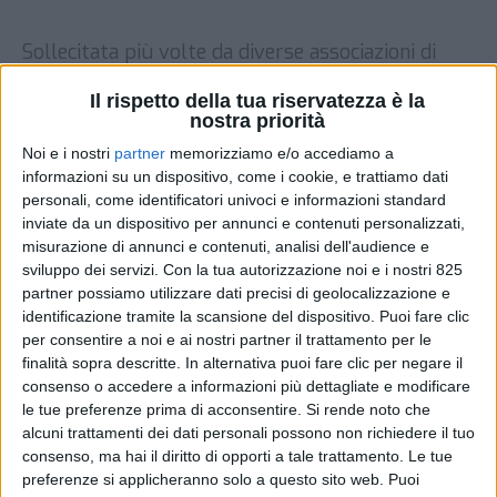
Sollecitata più volte da diverse associazioni di
categoria (di spedizionieri, caricatori e operatori
Il rispetto della tua riservatezza è la
portuali), una presa di posizione pubblica da
nostra priorità
parte della Commissione Europea sul tema del
caro-noli container e dei possibili comportamenti
Noi e i nostri
partner
memorizziamo e/o accediamo a
anti-concorrenziali da parte dei liner è infine
informazioni su un dispositivo, come i cookie, e trattiamo dati
personali, come identificatori univoci e informazioni standard
arrivata. Non però nella forma di nota ufficiale
inviate da un dispositivo per annunci e contenuti personalizzati,
ma in risposta a una interrogazione presentata
misurazione di annunci e contenuti, analisi dell'audience e
[…]
sviluppo dei servizi.
Con la tua autorizzazione noi e i nostri 825
partner possiamo utilizzare dati precisi di geolocalizzazione e
DI
2 DICEMBRE 2021
identificazione tramite la scansione del dispositivo. Puoi fare clic
per consentire a noi e ai nostri partner il trattamento per le
STAMPA
finalità sopra descritte. In alternativa puoi fare clic per negare il
consenso o accedere a informazioni più dettagliate e modificare
le tue preferenze prima di acconsentire.
Si rende noto che
alcuni trattamenti dei dati personali possono non richiedere il tuo
consenso, ma hai il diritto di opporti a tale trattamento. Le tue
preferenze si applicheranno solo a questo sito web. Puoi