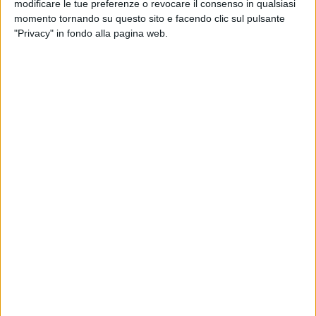
modificare le tue preferenze o revocare il consenso in qualsiasi
momento tornando su questo sito e facendo clic sul pulsante
"Privacy" in fondo alla pagina web.
Sollecitata
più volte da diverse associazioni di
categoria
(di spedizionieri, caricatori e operatori
portuali), una presa di posizione pubblica da parte
della Commissione Europea sul tema del caro-noli