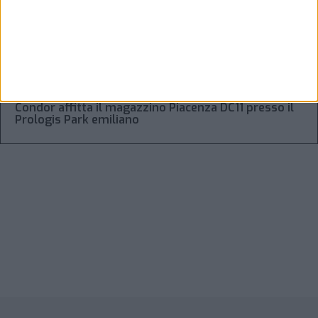
Regolamento Eidf e trasparenza della filiera: da
Laghezza pacchetto per la due diligence aziendale
“Accordo trovato per lo Stretto di Hormuz con
l’Oman”: lo ha annunciato l’Iran
Condor affitta il magazzino Piacenza DC11 presso il
Prologis Park emiliano