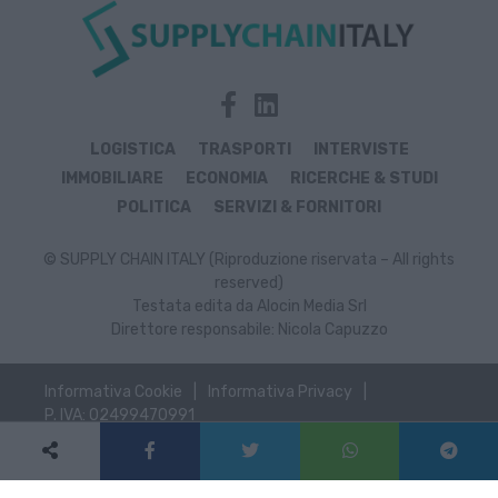
LOGISTICA
TRASPORTI
INTERVISTE
IMMOBILIARE
ECONOMIA
RICERCHE & STUDI
POLITICA
SERVIZI & FORNITORI
© SUPPLY CHAIN ITALY (Riproduzione riservata – All rights
reserved)
Testata edita da Alocin Media Srl
Direttore responsabile: Nicola Capuzzo
Informativa Cookie
Informativa Privacy
P. IVA: 02499470991