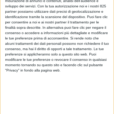
misurazione di annunci e contenuti, analisi dell'audience e
sviluppo dei servizi.
Con la tua autorizzazione noi e i nostri 825
partner possiamo utilizzare dati precisi di geolocalizzazione e
identificazione tramite la scansione del dispositivo. Puoi fare clic
per consentire a noi e ai nostri partner il trattamento per le
finalità sopra descritte. In alternativa puoi fare clic per negare il
consenso o accedere a informazioni più dettagliate e modificare
le tue preferenze prima di acconsentire.
Si rende noto che
alcuni trattamenti dei dati personali possono non richiedere il tuo
consenso, ma hai il diritto di opporti a tale trattamento. Le tue
preferenze si applicheranno solo a questo sito web. Puoi
modificare le tue preferenze o revocare il consenso in qualsiasi
momento tornando su questo sito e facendo clic sul pulsante
"Privacy" in fondo alla pagina web.
Come era prevedibile, fra i 6.300 emendamenti
depositati dai partiti alla legge di bilancio ce ne sono
molti riguardanti il mondo dei trasporti.
Oltre all’incidenza finanziaria (sono 600 i milioni di