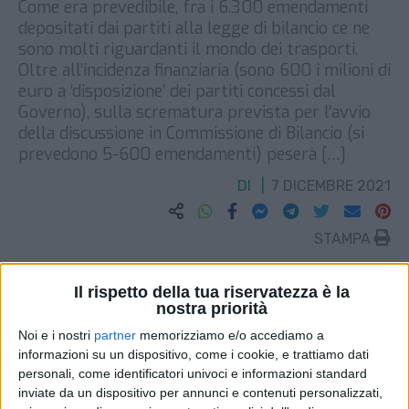
Come era prevedibile, fra i 6.300 emendamenti
depositati dai partiti alla legge di bilancio ce ne
sono molti riguardanti il mondo dei trasporti.
Oltre all’incidenza finanziaria (sono 600 i milioni di
euro a ‘disposizione’ dei partiti concessi dal
Governo), sulla scrematura prevista per l’avvio
della discussione in Commissione di Bilancio (si
prevedono 5-600 emendamenti) peserà […]
DI
7 DICEMBRE 2021
STAMPA
Il rispetto della tua riservatezza è la
nostra priorità
Noi e i nostri
partner
memorizziamo e/o accediamo a
informazioni su un dispositivo, come i cookie, e trattiamo dati
personali, come identificatori univoci e informazioni standard
inviate da un dispositivo per annunci e contenuti personalizzati,