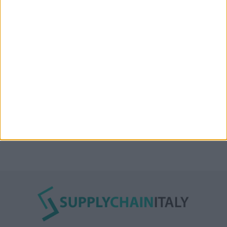
l’Oman”: lo ha annunciato l’Iran
Condor affitta il magazzino Piacenza DC11 presso il
Prologis Park emiliano