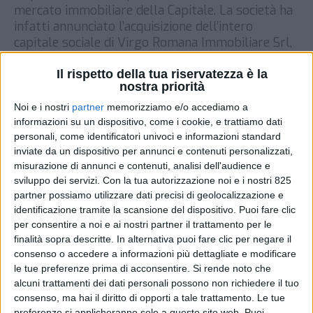
mercato immobiliare della Capitale. La società ha
infatti annunciato l’acquisizione dell’intero
capitale sociale di Virgo Romana Immobiliare Srl,
realtà proprietaria di un parco logistico in area
‘La Rustica’, nelle adiacenze del Grande Raccordo
Il rispetto della tua riservatezza è la
nostra priorità
Anulare. Il complesso, che si estende su una
superficie […]
Noi e i nostri
partner
memorizziamo e/o accediamo a
informazioni su un dispositivo, come i cookie, e trattiamo dati
DI
10 GENNAIO 2022
personali, come identificatori univoci e informazioni standard
inviate da un dispositivo per annunci e contenuti personalizzati,
misurazione di annunci e contenuti, analisi dell'audience e
STAMPA
sviluppo dei servizi.
Con la tua autorizzazione noi e i nostri 825
partner possiamo utilizzare dati precisi di geolocalizzazione e
identificazione tramite la scansione del dispositivo. Puoi fare clic
per consentire a noi e ai nostri partner il trattamento per le
finalità sopra descritte. In alternativa puoi fare clic per negare il
consenso o accedere a informazioni più dettagliate e modificare
le tue preferenze prima di acconsentire.
Si rende noto che
alcuni trattamenti dei dati personali possono non richiedere il tuo
consenso, ma hai il diritto di opporti a tale trattamento. Le tue
preferenze si applicheranno solo a questo sito web. Puoi