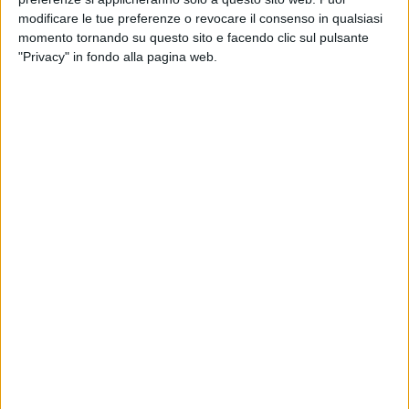
modificare le tue preferenze o revocare il consenso in qualsiasi
momento tornando su questo sito e facendo clic sul pulsante
"Privacy" in fondo alla pagina web.
Prologis ha iniziato l’anno con una importante
acquisizione con la quale ha voluto rafforzarsi nel
mercato immobiliare della Capitale. La società ha
infatti annunciato l’acquisizione dell’intero capitale
sociale di Virgo Romana Immobiliare Srl, realtà
proprietaria di un parco logistico in area ‘La Rustica’,
nelle adiacenze del Grande Raccordo Anulare. Il
complesso, che si estende su una superficie di circa
50.600 metri quadrati, risulta composto da cinque
edifici, una palazzina uffici, aree esterne (tra
cui un’area in cui sono presenti reperti archeologici) e
parcheggi. Il parco è locato all’Agenzia delle Entrate