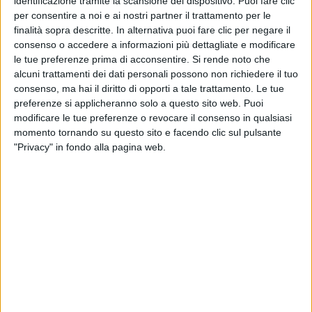
identificazione tramite la scansione del dispositivo. Puoi fare clic
per consentire a noi e ai nostri partner il trattamento per le
finalità sopra descritte. In alternativa puoi fare clic per negare il
consenso o accedere a informazioni più dettagliate e modificare
le tue preferenze prima di acconsentire.
Si rende noto che
alcuni trattamenti dei dati personali possono non richiedere il tuo
consenso, ma hai il diritto di opporti a tale trattamento. Le tue
preferenze si applicheranno solo a questo sito web. Puoi
modificare le tue preferenze o revocare il consenso in qualsiasi
momento tornando su questo sito e facendo clic sul pulsante
"Privacy" in fondo alla pagina web.
Una nuova rivoluzione a firma Amazon potrebbe
travolgere a breve il mondo degli acquisti e delle
consegne e-commerce verso i consumatori finali.
L’azienda statunitense ha infatti annunciato il
prossimo varo di Buy with Prime – inizialmente sul