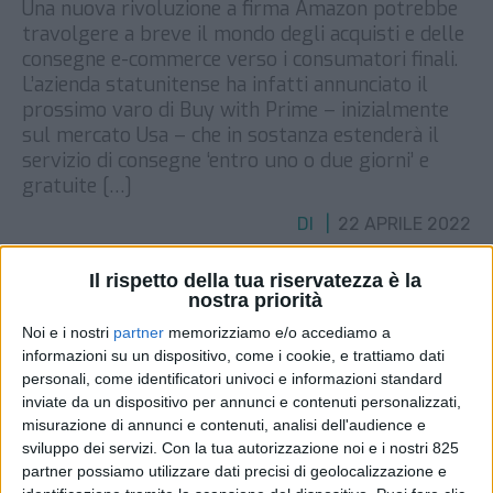
Una nuova rivoluzione a firma Amazon potrebbe
travolgere a breve il mondo degli acquisti e delle
consegne e-commerce verso i consumatori finali.
L’azienda statunitense ha infatti annunciato il
prossimo varo di Buy with Prime – inizialmente
sul mercato Usa – che in sostanza estenderà il
servizio di consegne ‘entro uno o due giorni’ e
gratuite […]
DI
22 APRILE 2022
Il rispetto della tua riservatezza è la
STAMPA
nostra priorità
Noi e i nostri
partner
memorizziamo e/o accediamo a
informazioni su un dispositivo, come i cookie, e trattiamo dati
personali, come identificatori univoci e informazioni standard
inviate da un dispositivo per annunci e contenuti personalizzati,
misurazione di annunci e contenuti, analisi dell'audience e
sviluppo dei servizi.
Con la tua autorizzazione noi e i nostri 825
partner possiamo utilizzare dati precisi di geolocalizzazione e