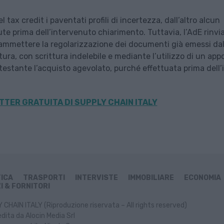
l tax credit i paventati profili di incertezza, dall’altro alcun
ute prima dell’intervenuto chiarimento. Tuttavia, l’AdE rinv
ammettere la regolarizzazione dei documenti già emessi da
tura, con scrittura indelebile e mediante l’utilizzo di un app
testante l’acquisto agevolato, purché effettuata prima dell’i
TER GRATUITA DI SUPPLY CHAIN ITALY
TICA
TRASPORTI
INTERVISTE
IMMOBILIARE
ECONOMIA
I & FORNITORI
CHAIN ITALY (Riproduzione riservata – All rights reserved)
dita da Alocin Media Srl