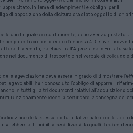
e definito l’ambito oggettivo dell’inciso “fatture e altri
sopra citato, in tema di adempimenti e obblighi per il
bligo di apposizione della dicitura era stato oggetto di chiar
rpello con la quale un contribuente, dopo aver acquistato u
e per poter fruire del credito d’imposta 4.0 e aver provved
 fattura di acconto, ha chiesto all’Agenzia delle Entrate se lo
e nel documento di trasporto o nel verbale di collaudo e d
rio della agevolazione deve essere in grado di dimostrare l’eff
i agevolabili, ha riconosciuto l’obbligo di apporre il riferi
nche in tutti gli altri documenti relativi all’acquisizione de
enuti funzionalmente idonei a certificare la consegna del be
indicazione della stessa dicitura dal verbale di collaudo o d
arebbero attribuibili a beni diversi da quelli il cui contenu