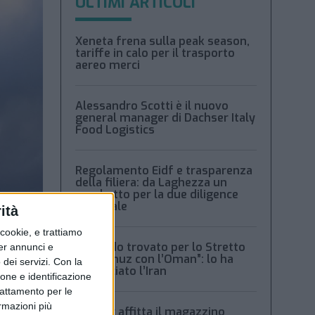
ULTIMI ARTICOLI
Xeneta frena sulla peak season,
tariffe in calo per il trasporto
aereo merci
Alessandro Scotti è il nuovo
general manager di Dachser Italy
Food Logistics
Regolamento Eidf e trasparenza
della filiera: da Laghezza un
pacchetto per la due diligence
aziendale
ità
ookie, e trattiamo
“Accordo trovato per lo Stretto
per annunci e
di Hormuz con l’Oman”: lo ha
dei servizi.
Con la
annunciato l’Iran
ione e identificazione
trattamento per le
ormazioni più
Condor affitta il magazzino