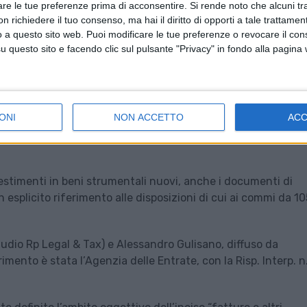
are le tue preferenze prima di acconsentire.
Si rende noto che alcuni tr
 richiedere il tuo consenso, ma hai il diritto di opporti a tale trattame
o a questo sito web. Puoi modificare le tue preferenze o revocare il con
questo sito e facendo clic sul pulsante "Privacy" in fondo alla pagina
ONI
NON ACCETTO
AC
vestimenti in beni strumentali nuovi, anche i documenti di
 esplicito riferimento alle disposizioni di cui ai commi da 1
tudio Rp Legal & Tax) e Alessandro Gulisano, diffuso da
imento è stata l’Agenzia delle Entrate, con la Risp. Interp. n