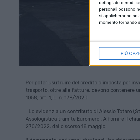
dettagliate e modific
personali possono non
si applicheranno sol
momento tornando su 
PIÙ OPZI
Per poter usufruire del credito d’imposta per in
trasporto, oltre alle fatture, devono contenere un
1058, art. 1, L. n. 178/2020.
Lo evidenzia un contributo di Alessio Totaro (S
Assologistica tramite Euromerci. A fornire il chiar
270/2022, dello scorso 18 maggio.