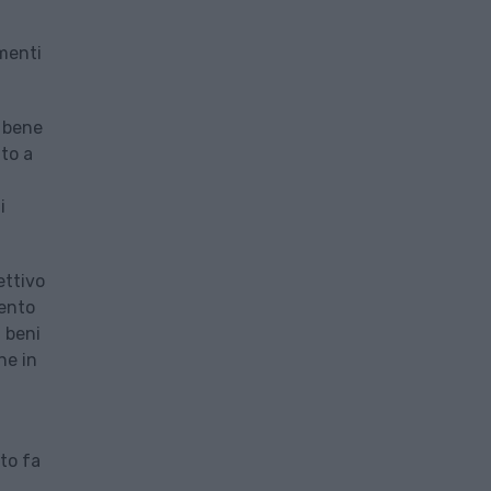
imenti
n bene
uto a
i
ettivo
mento
i beni
ne in
i
to fa