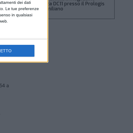
attamenti dei dati
Piacenza DC11 presso il Prologis
Park emiliano
nto. Le tue preferenze
senso in qualsiasi
 web.
CETTO
054 a
.