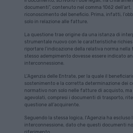
Il documento, scrivono i due legali, ha chiarament
documenti”, contenuto nel comma 1062 dell’art. 1 
riconoscimento del beneficio. Prima, infatti, l’ob
solo in relazione alle fatture.
La questione trae origine da una istanza di inte
strumentale nuovo con le caratteristiche richiest
riportare l’indicazione della relativa norma nella
stesso adempimento dovesse essere indicato anch
interconnessione.
L’Agenzia delle Entrate, per la quale il beneficia
sostenimento e la corretta determinazione dei cost
normativo non solo nelle fatture di acquisto, ma a
agevolati, compresi i documenti di trasporto, rit
questione all’acquirente.
Seguendo la stessa logica, l’Agenzia ha escluso l’
interconnessione, dato che questi documenti non s
riferimento.