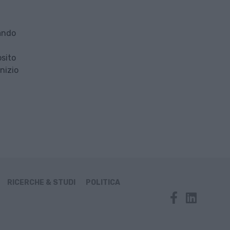
iando
l
osito
nizio
RICERCHE & STUDI
POLITICA