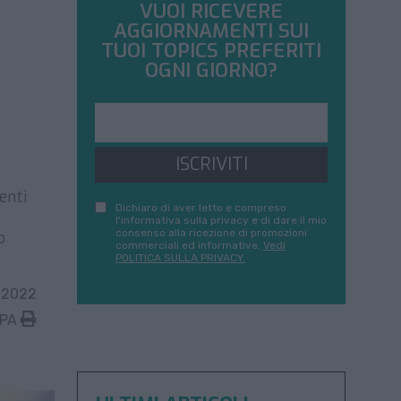
VUOI RICEVERE
AGGIORNAMENTI SUI
TUOI TOPICS PREFERITI
OGNI GIORNO?
ISCRIVITI
enti
Dichiaro di aver letto e compreso
l'informativa sulla privacy e di dare il mio
consenso alla ricezione di promozioni
p
commerciali ed informative.
Vedi
POLITICA SULLA PRIVACY.
 2022
MPA