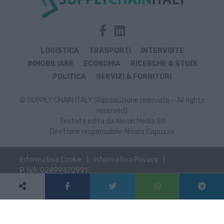
LOGISTICA
TRASPORTI
INTERVISTE
IMMOBILIARE
ECONOMIA
RICERCHE & STUDI
POLITICA
SERVIZI & FORNITORI
© SUPPLY CHAIN ITALY (Riproduzione riservata – All rights
reserved)
Testata edita da Alocin Media Srl
Direttore responsabile: Nicola Capuzzo
Informativa Cookie
Informativa Privacy
P. IVA: 02499470991