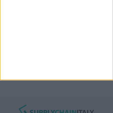
“Accordo trovato per lo Stretto di Hormuz con
l’Oman”: lo ha annunciato l’Iran
Condor affitta il magazzino Piacenza DC11 presso il
Prologis Park emiliano