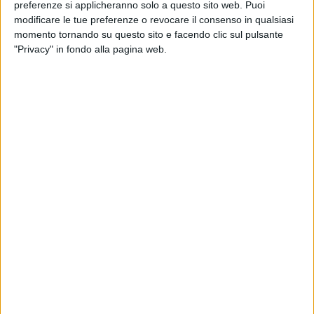
preferenze si applicheranno solo a questo sito web. Puoi
modificare le tue preferenze o revocare il consenso in qualsiasi
momento tornando su questo sito e facendo clic sul pulsante
"Privacy" in fondo alla pagina web.
Bolloré Logistics Italy ha annunciato l’apertura di un
nuovo ufficio a Prato, all’interno dell’Interporto della
Toscana Centrale dove la società aveva ‘preso casa’ la
prima volta nel 2016.
Aperta lo scorso 24 maggio, la nuova sede servirà al
potenziamento delle attività nel settore farmaceutico
e in quelli di moda e lusso e “consentirà alla filiale di