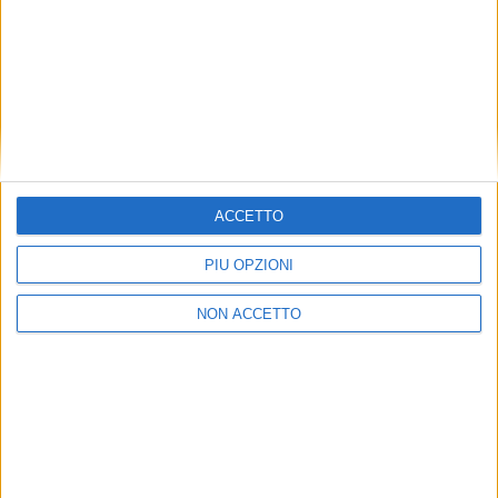
francese una regione chiave per le sue attività grazie
alla presenza di eccellenze produttive dei settori
enologico, tessile e automotive oltre appunto a quello
farmaceutico.
ISCRIVITI ALLA
NEWSLETTER GRATUITA DI SUPPLY
CHAIN ITALY
ACCETTO
PIÙ OPZIONI
NON ACCETTO
VUOI RICEVERE AGGIORNAMENTI SUI
TUOI TOPICS PREFERITI OGNI GIORNO?
ISCRIVITI