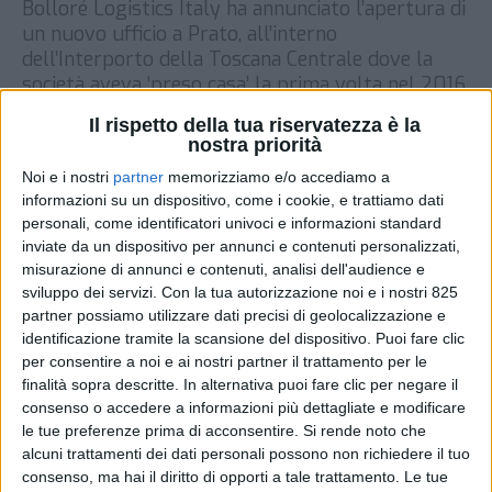
Bolloré Logistics Italy ha annunciato l’apertura di
un nuovo ufficio a Prato, all’interno
dell’Interporto della Toscana Centrale dove la
società aveva ‘preso casa’ la prima volta nel 2016.
Aperta lo scorso 24 maggio, la nuova sede
Il rispetto della tua riservatezza è la
servirà al potenziamento delle attività nel
nostra priorità
settore farmaceutico e in quelli di moda e lusso e
Noi e i nostri
partner
memorizziamo e/o accediamo a
“consentirà alla filiale […]
informazioni su un dispositivo, come i cookie, e trattiamo dati
DI
14 GIUGNO 2022
personali, come identificatori univoci e informazioni standard
inviate da un dispositivo per annunci e contenuti personalizzati,
misurazione di annunci e contenuti, analisi dell'audience e
STAMPA
sviluppo dei servizi.
Con la tua autorizzazione noi e i nostri 825
partner possiamo utilizzare dati precisi di geolocalizzazione e
identificazione tramite la scansione del dispositivo. Puoi fare clic
per consentire a noi e ai nostri partner il trattamento per le
finalità sopra descritte. In alternativa puoi fare clic per negare il
consenso o accedere a informazioni più dettagliate e modificare
le tue preferenze prima di acconsentire.
Si rende noto che
alcuni trattamenti dei dati personali possono non richiedere il tuo
consenso, ma hai il diritto di opporti a tale trattamento. Le tue