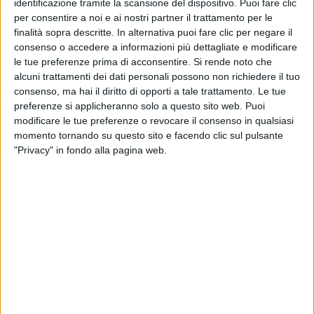
identificazione tramite la scansione del dispositivo. Puoi fare clic
per consentire a noi e ai nostri partner il trattamento per le
finalità sopra descritte. In alternativa puoi fare clic per negare il
consenso o accedere a informazioni più dettagliate e modificare
le tue preferenze prima di acconsentire.
Si rende noto che
alcuni trattamenti dei dati personali possono non richiedere il tuo
consenso, ma hai il diritto di opporti a tale trattamento. Le tue
preferenze si applicheranno solo a questo sito web. Puoi
modificare le tue preferenze o revocare il consenso in qualsiasi
momento tornando su questo sito e facendo clic sul pulsante
"Privacy" in fondo alla pagina web.
Smentendo ancora una volta le previsioni di molti
analisti di mercato che stimavano un significativo
calo dei noli non prima del 2023, le tariffe per il
trasporto via mare di container in questo mese di
luglio sono calate in maniera netta ed evidente
praticamente su tutti i trade. Secondo il World
Container Index di Drewry i noli fra Cina e Italia, per la
prima volta da due anni a questa parte, sono tornati