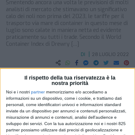
Smentendo ancora una volta le previsioni di molti
analisti di mercato che stimavano un significativo
calo dei noli non prima del 2023, le tariffe per il
trasporto via mare di container in questo mese di
luglio sono calate in maniera netta ed evidente
praticamente su tutti i trade. Secondo il World
Container Index di Drewry […]
DI
28 LUGLIO 2022
STAMPA
Il rispetto della tua riservatezza è la
nostra priorità
Noi e i nostri
partner
memorizziamo e/o accediamo a
informazioni su un dispositivo, come i cookie, e trattiamo dati
personali, come identificatori univoci e informazioni standard
inviate da un dispositivo per annunci e contenuti personalizzati,
misurazione di annunci e contenuti, analisi dell'audience e
sviluppo dei servizi.
Con la tua autorizzazione noi e i nostri 825
partner possiamo utilizzare dati precisi di geolocalizzazione e