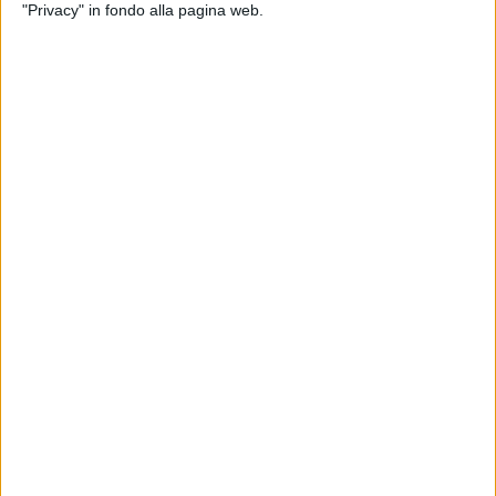
"Privacy" in fondo alla pagina web.
Complice la crisi energetica, a Monfalcone è tornato a
riaffacciarsi il progetto di approntare una struttura
galleggiante offshore che possa fungere da deposito
di Gnl al servizio delle imprese del territorio.
A promuoverlo è Alessandro Vescovini, patron
dell’omonimo gruppo specializzato nella produzione di