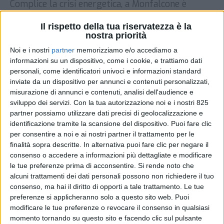
Complice la crisi energetica, a Monfalcone è
tornato a riaffacciarsi il progetto di approntare
una struttura galleggiante offshore che possa
Il rispetto della tua riservatezza è la
nostra priorità
fungere da deposito di Gnl al servizio delle
imprese del territorio. A promuoverlo è
Noi e i nostri
partner
memorizziamo e/o accediamo a
Alessandro Vescovini, patron dell’omonimo
informazioni su un dispositivo, come i cookie, e trattiamo dati
gruppo specializzato nella produzione di viti,
personali, come identificatori univoci e informazioni standard
inviate da un dispositivo per annunci e contenuti personalizzati,
bulloni e prodotti stampati a freddo, che secondo
misurazione di annunci e contenuti, analisi dell'audience e
quanto riferisce Il […]
sviluppo dei servizi.
Con la tua autorizzazione noi e i nostri 825
DI
8 SETTEMBRE 2022
partner possiamo utilizzare dati precisi di geolocalizzazione e
identificazione tramite la scansione del dispositivo. Puoi fare clic
per consentire a noi e ai nostri partner il trattamento per le
STAMPA
finalità sopra descritte. In alternativa puoi fare clic per negare il
consenso o accedere a informazioni più dettagliate e modificare
le tue preferenze prima di acconsentire.
Si rende noto che
alcuni trattamenti dei dati personali possono non richiedere il tuo
consenso, ma hai il diritto di opporti a tale trattamento. Le tue
preferenze si applicheranno solo a questo sito web. Puoi
modificare le tue preferenze o revocare il consenso in qualsiasi
momento tornando su questo sito e facendo clic sul pulsante