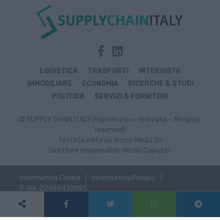
LOGISTICA
TRASPORTI
INTERVISTE
IMMOBILIARE
ECONOMIA
RICERCHE & STUDI
POLITICA
SERVIZI & FORNITORI
© SUPPLY CHAIN ITALY (Riproduzione riservata – All rights
reserved)
Testata edita da Alocin Media Srl
Direttore responsabile: Nicola Capuzzo
Informativa Cookie
Informativa Privacy
P. IVA: 02499470991